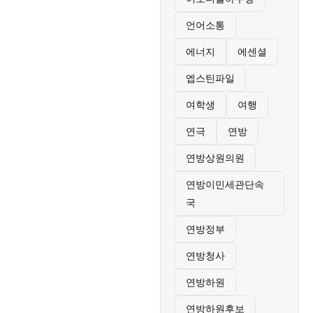
언어소통
에너지
에센셜
엡스틴파일
여학생
여행
연극
연방
연방상원의원
연방이민세관단속
국
연방정부
연방청사
연방하원
연방하원후보