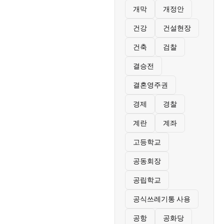
개막
개정안
건강
건설현장
건축
검찰
결승전
결혼영주권
경제
경찰
계란
계좌
고등학교
공동회장
공립학교
공식쓰레기통 사용
공항
공화당