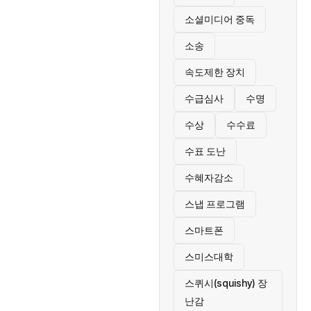
소셜미디어 중독
소송
속도제한 장치
수급심사
수명
수상
수수료
수표 도난
수혜자감소
스냅 프로그램
스마트폰
스미스대학
스퀴시(squishy) 장
난감