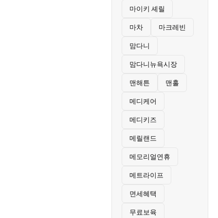
마이키 셰릴
마차
마크레빈
맘다니
맘다니뉴욕시장
맨해튼
맨홀
메디케어
메디키즈
메릴랜드
메모리얼연휴
메트라이프
면세혜택
무료보육