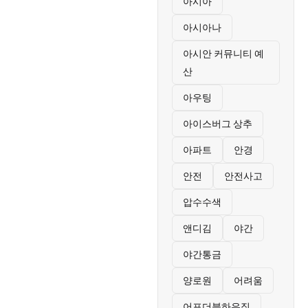
아시아
아시아나
아시안 커뮤니티 예
산
아우팅
아이스버그 상추
아파트
안경
안전
안전사고
압수수색
앤디김
야간
야간통금
양로원
어려움
어포더블하우징