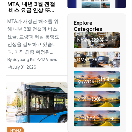
MTA, 내년 3월 전철
·버스 요금 인상 또…
평균 4% 인상안 포
MTA가 재정난 해소를 위
함
Explore
해 내년 3월 전철과 버스
Categories
요금, 교량과 터널 통행료
NY/NJ
(223)
인상을 검토하고 있습니
다. 아직 최종 확정된...
DMV
(179)
By
Soyoung Kim
12 Views
July 31, 2026
미
(45)
주/WORLD
영읽뉴
(30)
선거
(22)
NY/NJ