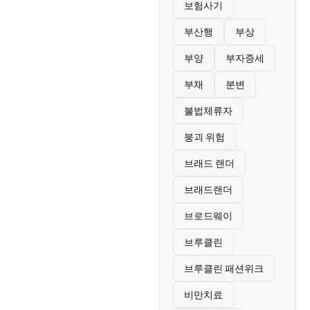
보험사기
부산행
부상
부양
부자증세
부채
분변
불법체류자
붕괴 위험
브래드 랜더
브래드랜더
브로드웨이
브루클린
브루클린 패션위크
비만치료