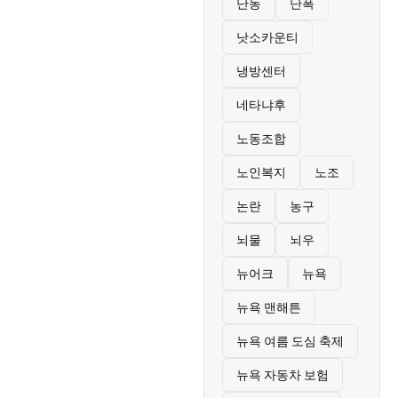
난동
난폭
낫소카운티
냉방센터
네타냐후
노동조합
노인복지
노조
논란
농구
뇌물
뇌우
뉴어크
뉴욕
뉴욕 맨해튼
뉴욕 여름 도심 축제
뉴욕 자동차 보험