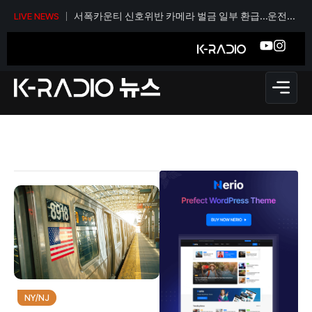
서폭카운티 신호위반 카메라 벌금 일부 환급…운전자
LIVE NEWS
당 티켓 1건당 36달러
NY/NJ