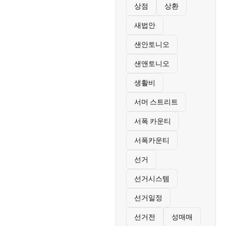
상점
상환
새법안
샌안토니오
샌앤토니오
생활비
서머 스트리트
서폭 카운티
서폭카운티
선거
선거시스템
선거일정
선거전
성매매