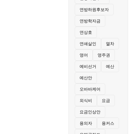
연방하원후보자
연방학자금
연상호
연쇄살인
열차
영어
영주권
예비선거
예산
예산안
오바바케어
외식비
요금
요금인상안
용의자
용커스