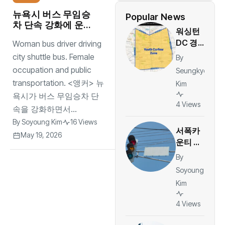
뉴욕시 버스 무임승
Popular News
차 단속 강화에 운행
워싱턴
지연 논란
DC 경찰
Woman bus driver driving
당국, 컬
city shuttle bus. Female
By
럼비아
occupation and public
Seungkyo
하이츠
transportation. <앵커> 뉴
Kim
주말 ‘청
욕시가 버스 무임승차 단
소년 통
4 Views
속을 강화하면서...
제구역’
By
Soyoung Kim
16 Views
지정…야
서폭카
간 대규
May 19, 2026
운티 신
모 모임
호위반
By
제한
카메라
Soyoung
벌금 일
Kim
부 환
급…운
4 Views
전자당
티켓 1