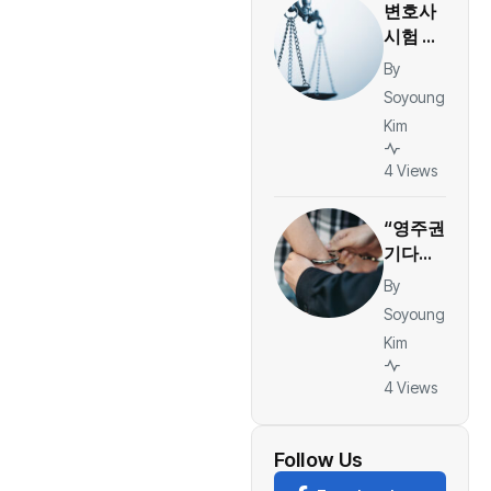
변호사
건당
시험 중
36달러
쓰러진
By
한인 여
Soyoung
성, 호
Kim
프스트
라대 상
4 Views
대 소송
“영주권
기다리
던 한
By
인, JFK
Soyoung
공항서
Kim
체포…
ESTA
4 Views
체류 기
록이 발
목 잡았
Follow Us
나”