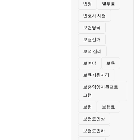
법정
벨투벨
변호사 시험
보건당국
보궐선거
보석 심리
보여야
보육
보육지원자격
보충영양지원프로
그램
보험
보험료
보험료인상
보험료인하