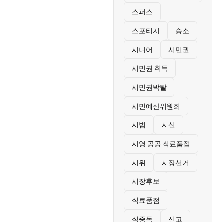
스퍼스
스포티지
승소
시니어
시민권
시민권 취득
시민권박탈
시민예산위원회
시범
시신
시영 공공 식료품점
시위
시장선거
시장후보
식료품점
식중독
신고