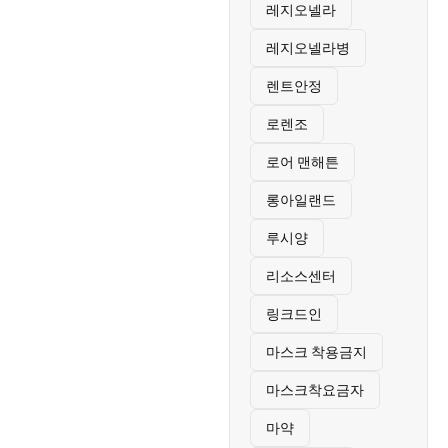
레지오넬라
레지오넬라병
렌트안정
로렌조
로어 맨해튼
롱아일랜드
루시양
리소스센터
링크드인
마스크 착용금지
마스크착요금자
마약