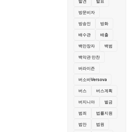
발견
발표
방문비자
방송인
방화
배수관
배출
백만장자
백범
백악관 만찬
버라이즌
버소바Versova
버스
버스계획
버지니아
벌금
범죄
법률지원
법안
법원