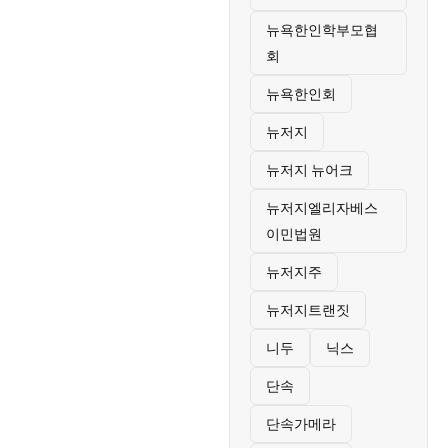
뉴욕한인학부모협
회
뉴욕한인회
뉴저지
뉴저지 뉴어크
뉴저지엘리자베스
이민법원
뉴저지주
뉴저지트랜짓
니두
닉스
단속
단속가메라