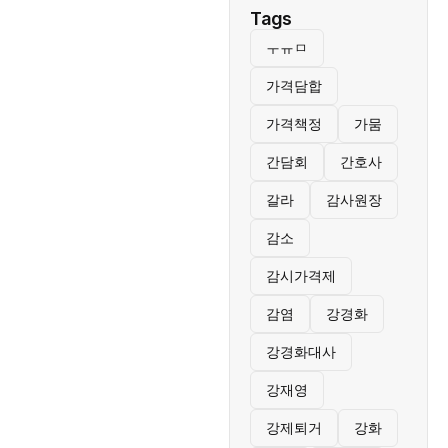
Tags
ㅜㅠㅁ
가격담합
가격책정
가뭄
간담회
간호사
갈라
감사원장
감소
감시가격제
감염
강경화
강경화대사
강재영
강제퇴거
강화