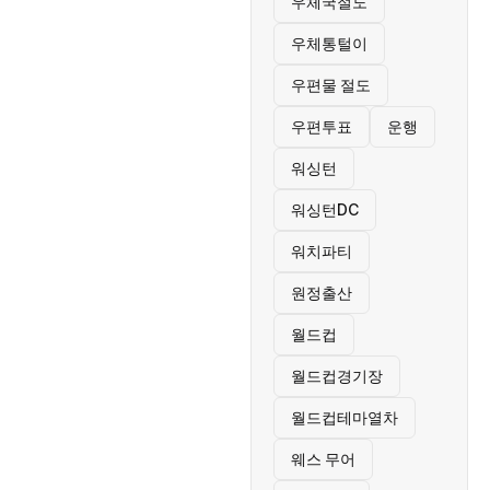
우체국절도
우체통털이
우편물 절도
우편투표
운행
워싱턴
워싱턴DC
워치파티
원정출산
월드컵
월드컵경기장
월드컵테마열차
웨스 무어