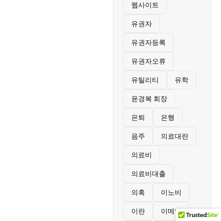
웹사이트
유권자
유권자등록
유권자오류
유틸리티
유학
윤경복 회장
은퇴
은행
음주
의료대란
의료비
의료비대출
의혹
이노비
이란
이메일