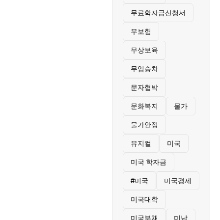
무료학자금신청서
무보험
무상보육
무임승차
문자협박
문화복지
물가
물가안정
뮤지컬
미국
미국 학자금
#미국
미국경제
미국대학
미국부채
미납