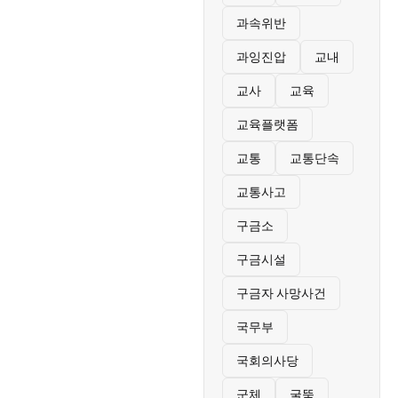
과속위반
과잉진압
교내
교사
교육
교육플랫폼
교통
교통단속
교통사고
구금소
구금시설
구금자 사망사건
국무부
국회의사당
군체
굴뚝