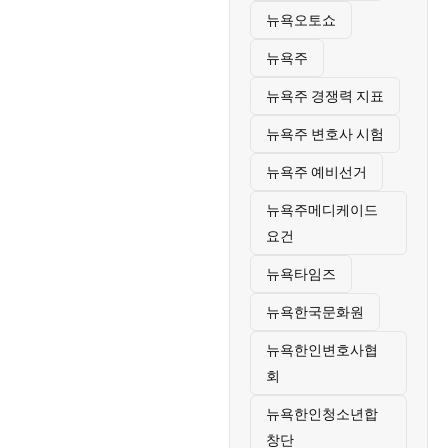
뉴욕오토쇼
뉴욕주
뉴욕주 경쟁력 지표
뉴욕주 변호사 시험
뉴욕주 예비선거
뉴욕주메디케이드
요건
뉴욕타임즈
뉴욕한국문화원
뉴욕한인변호사협
회
뉴욕한인청소년합
창단