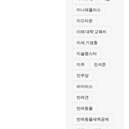
미니애폴리스
미드타운
미래 대학 교육비
미세 기생충
미슐랭스타
미주
민석준
민주당
바이러스
반려견
반려동물
반려동물세액공제