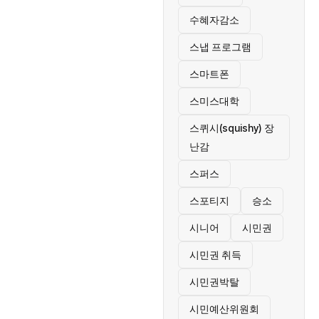
수혜자감소
스냅 프로그램
스마트폰
스미스대학
스퀴시(squishy) 장
난감
스퍼스
스포티지
승소
시니어
시민권
시민권 취득
시민권박탈
시민예산위원회