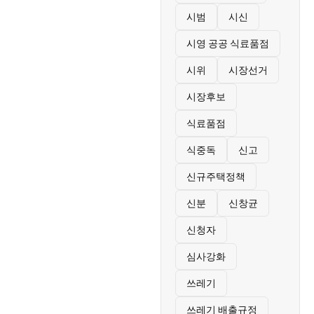
시범
시신
시영 공공 식료품점
시위
시장선거
시장후보
식료품점
식중독
신고
신규주택정책
신분
신창균
신청자
심사강화
쓰레기
쓰레기 배출규정