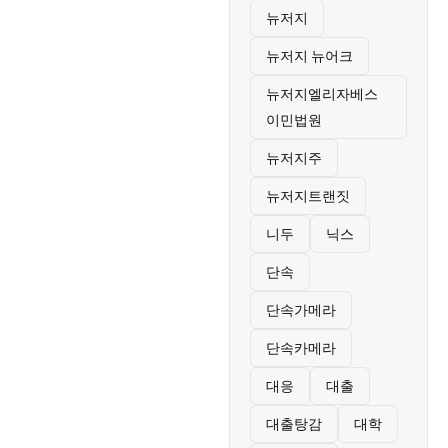
뉴저지
뉴저지 뉴어크
뉴저지엘리자베스
이민법원
뉴저지주
뉴저지트랜짓
니두
닉스
단속
단속가메라
단속카메라
대응
대출
대출탕감
대학