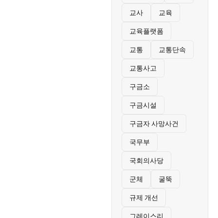
교사
교육
교육플랫폼
교통
교통단속
교통사고
구금소
구금시설
구금자 사망사건
국무부
국회의사당
군체
굴뚝
규제 개선
그레이스리