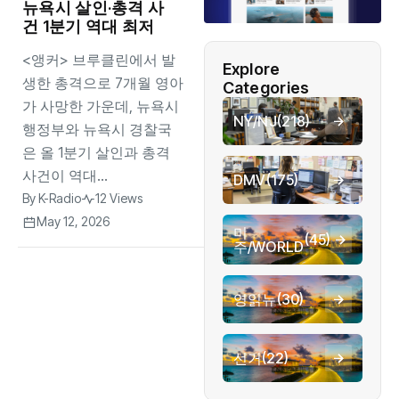
뉴욕시 살인·총격 사
건 1분기 역대 최저
<앵커> 브루클린에서 발
Explore
생한 총격으로 7개월 영아
Categories
가 사망한 가운데, 뉴욕시
NY/NJ
(218)
행정부와 뉴욕시 경찰국
은 올 1분기 살인과 총격
사건이 역대...
DMV
(175)
By
K-Radio
12 Views
May 12, 2026
미
(45)
주/WORLD
영읽뉴
(30)
선거
(22)