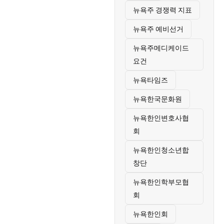
뉴욕주 경쟁력 지표
뉴욕주 예비선거
뉴욕주메디케이드
요건
뉴욕타임즈
뉴욕한국문화원
뉴욕한인변호사협
회
뉴욕한인청소년합
창단
뉴욕한인학부모협
회
뉴욕한인회