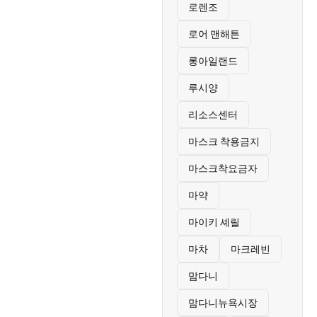
로렌조
로어 맨해튼
롱아일랜드
루시양
리소스센터
마스크 착용금지
마스크착요금자
마약
마이키 셰릴
마차
마크레빈
맘다니
맘다니뉴욕시장