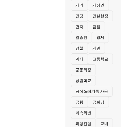
개막
개정안
건강
건설현장
건축
검찰
결승전
경제
경찰
계란
계좌
고등학교
공동회장
공립학교
공식쓰레기통 사용
공항
공화당
과속위반
과잉진압
교내