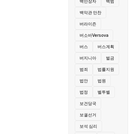
백만장자
백범
백악관 만찬
버라이즌
버소바Versova
버스
버스계획
버지니아
벌금
범죄
법률지원
법안
법원
법정
벨투벨
보건당국
보궐선거
보석 심리