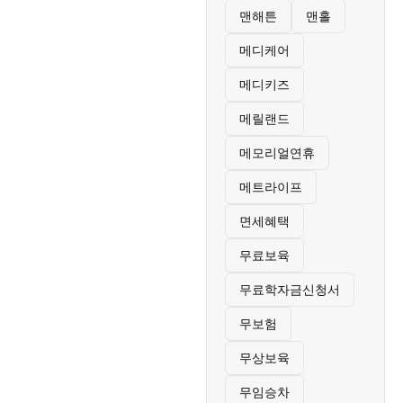
맨해튼
맨홀
메디케어
메디키즈
메릴랜드
메모리얼연휴
메트라이프
면세혜택
무료보육
무료학자금신청서
무보험
무상보육
무임승차