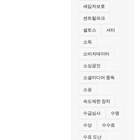
세입자보호
센트럴파크
셀토스
셔터
소득
소비자데이터
소상공인
소셜미디어 중독
소송
속도제한 장치
수급심사
수명
수상
수수료
수표 도난