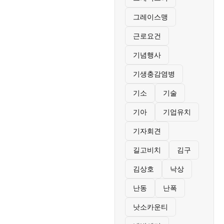
그레이스맹
근로요건
기념행사
기생충감염병
기소
기술
기아
기업유치
기자회견
길고비치
김구
김상호
낙상
난동
난폭
낫소카운티