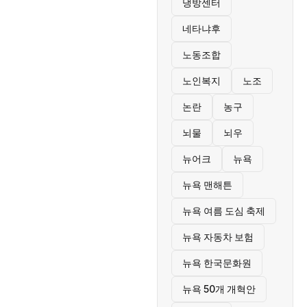
냉방센터
네타냐후
노동조합
노인복지
노조
논란
농구
뇌물
뇌우
뉴어크
뉴욕
뉴욕 맨해튼
뉴욕 여름 도심 축제
뉴욕 자동차 보험
뉴욕 한국문화원
뉴욕 50개 개혁안