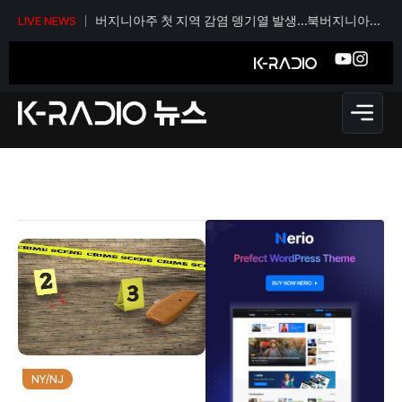
버지니아주 첫 지역 감염 뎅기열 발생…북버지니아
LIVE NEWS
보건당국 모기 감시 강화
NY/NJ