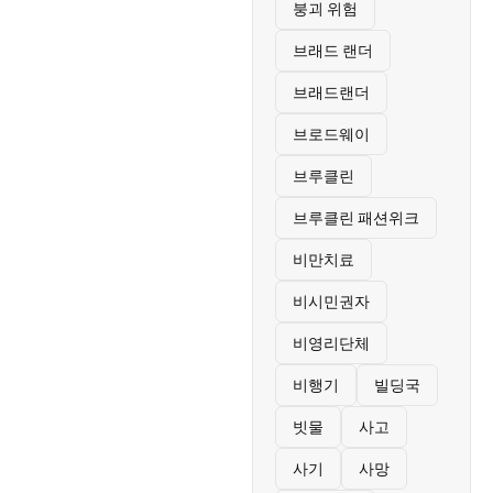
붕괴 위험
브래드 랜더
브래드랜더
브로드웨이
브루클린
브루클린 패션위크
비만치료
비시민권자
비영리단체
비행기
빌딩국
빗물
사고
사기
사망