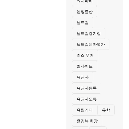
워치파티
원정출산
월드컵
월드컵경기장
월드컵테마열차
웨스 무어
웹사이트
유권자
유권자등록
유권자오류
유틸리티
유학
윤경복 회장