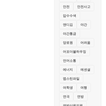
안전
안전사고
압수수색
앤디김
야간
야간통금
양로원
어려움
어포더블하우징
언어소통
에너지
에센셜
엡스틴파일
여학생
여행
연극
연방
연방상원의원