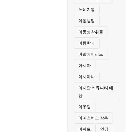
쓰레기통
아동방임
아동성착취물
아동학대
아랍에미리트
아시아
아시아나
아시안 커뮤니티 예
산
아우팅
아이스버그 상추
아파트
안경