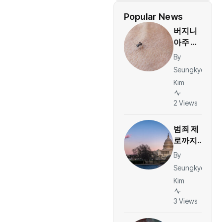
Popular News
버지니
아주 첫
지역 감
By
염 뎅기
Seungkyo
열 발
Kim
생…북버
지니아
2 Views
보건당
국 모기
범죄 제
감시 강
로까지
화
간다…워
By
싱턴DC
Seungkyo
주 방위
Kim
군 1년,
안전인
3 Views
가 과잉
대응인