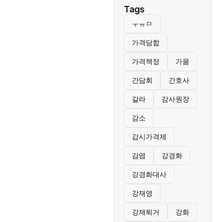
Tags
ㅜㅠㅁ
가격담합
가격책정
가뭄
간담회
간호사
갈라
감사원장
감소
감시가격제
감염
강경화
강경화대사
강재영
강제퇴거
강화