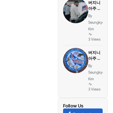
버지니
가
아주 오
늘 예비
By
선거…한
Seungkyo
인사회
Kim
관심 속
마크 워
3 Views
너 대항
마·하원
버지니
후보 확
아주 예
정
비선거
By
마무리…
Seungkyo
11월 중
Kim
간선거
승부처
3 Views
윤곽, 연
방 의회
권력 향
Follow Us
방 주목