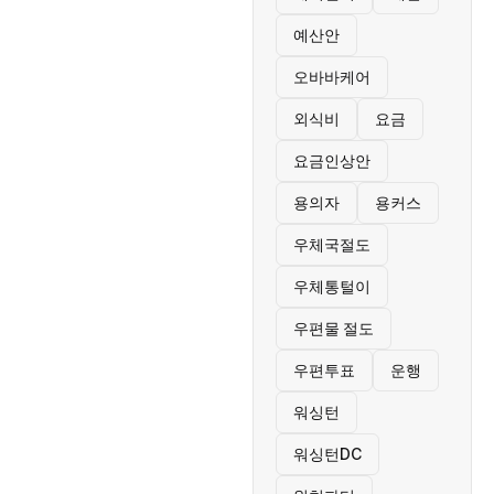
예산안
오바바케어
외식비
요금
요금인상안
용의자
용커스
우체국절도
우체통털이
우편물 절도
우편투표
운행
워싱턴
워싱턴DC