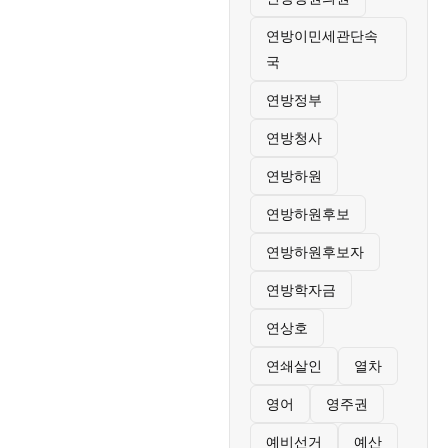
연방이민세관단속
국
연방정부
연방청사
연방하원
연방하원후보
연방하원후보자
연방학자금
연상호
연쇄살인
열차
영어
영주권
예비선거
예산