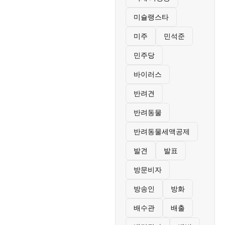
미슐랭스타
미주
민석준
민주당
바이러스
반려견
반려동물
반려동물세액공제
발견
발표
방문비자
방송인
방화
배수관
배출