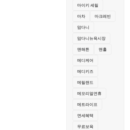
마이키 셰릴
마차
마크레빈
맘다니
맘다니뉴욕시장
맨해튼
맨홀
메디케어
메디키즈
메릴랜드
메모리얼연휴
메트라이프
면세혜택
무료보육