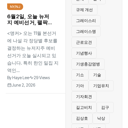
NY/NJ
규제 개선
6월2일, 오늘 뉴저
그레이스리
지 예비선거, 팰팍
시장선거 관심집중
그레이스맹
<앵커> 오는 11월 본선거
에 나설 각 정당별 후보를
근로요건
결정하는 뉴저지주 예비
기념행사
선거가 오늘 실시되고 있
습니다. 특히 한인 밀집 지
기생충감염병
역인...
기소
기술
By
Haye Lee
29 Views
June 2, 2026
기아
기업유치
기자회견
길고비치
김구
김상호
낙상