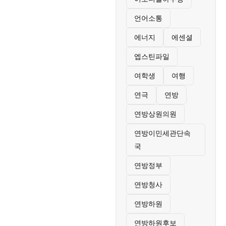
언어소통
에너지
에센셜
엡스틴파일
여학생
여행
연극
연방
연방상원의원
연방이민세관단속
국
연방정부
연방청사
연방하원
연방하원후보