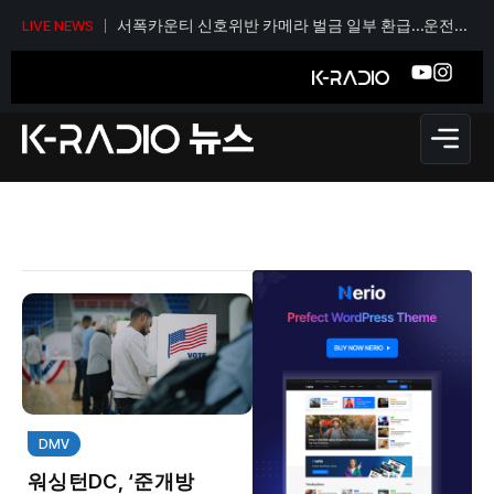
서폭카운티 신호위반 카메라 벌금 일부 환급…운전자
LIVE NEWS
당 티켓 1건당 36달러
DMV
워싱턴DC, ‘준개방