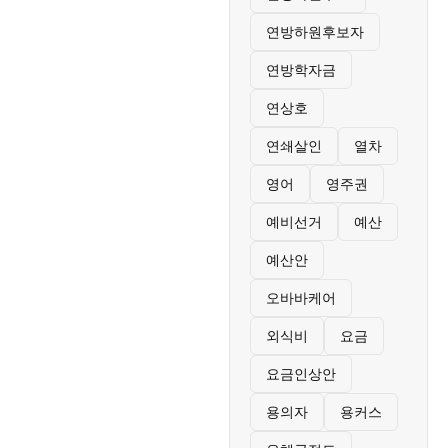
연방하원후보자
연방학자금
연상호
연쇄살인
열차
영어
영주권
예비선거
예산
예산안
오바바케어
외식비
요금
요금인상안
용의자
용커스