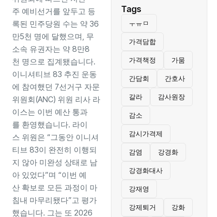
Tags
주 예비선거를 앞두고 등
록된 민주당원 수는 약 36
ㅜㅠㅁ
만5천 명에 달했으며, 무
가격담합
소속 유권자는 약 8만8
가격책정
가뭄
천 명으로 집계됐습니다.
이니셔티브 83 추진 운동
간담회
간호사
에 참여했던 7선거구 자문
갈라
감사원장
위원회(ANC) 위원 리사 라
이스는 이번 예산 통과
감소
를 환영했습니다. 라이
감시가격제
스 위원은 “그동안 이니셔
티브 83이 완전히 이행되
감염
강경화
지 않아 미완성 상태로 남
강경화대사
아 있었다”며 “이번 예
산 확보로 모든 과정이 마
강재영
침내 마무리됐다”고 평가
강제퇴거
강화
했습니다. 그는 또 2026