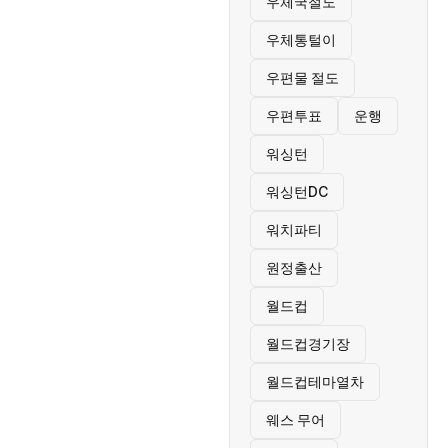
우체국절도
우체통털이
우편물 절도
우편투표
운행
워싱턴
워싱턴DC
워치파티
원정출산
월드컵
월드컵경기장
월드컵테마열차
웨스 무어