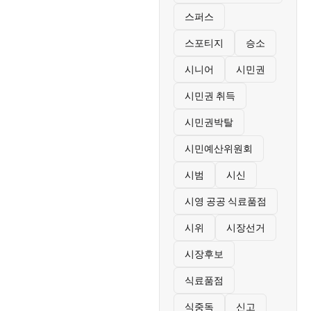
스퍼스
스포티지
승소
시니어
시민권
시민권 취득
시민권박탈
시민예산위원회
시범
시신
시영 공공 식료품점
시위
시장선거
시장후보
식료품점
식중독
신고