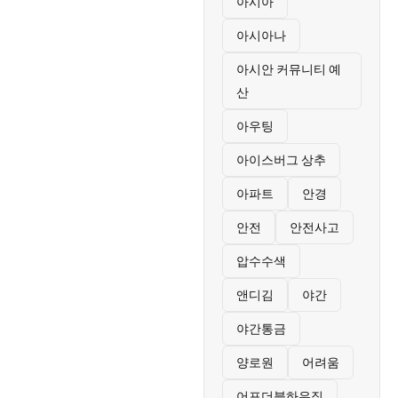
아시아
아시아나
아시안 커뮤니티 예
산
아우팅
아이스버그 상추
아파트
안경
안전
안전사고
압수수색
앤디김
야간
야간통금
양로원
어려움
어포더블하우징