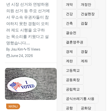
년 시장 선거와 연방하원
개막
개정안
의원 선거 등 주요 선거에
건강
건설현장
서 무소속 유권자들이 참
여하지 못한 경험이 오히
건축
검찰
려 제도 시행을 요구하
결승전
는 목소리를 키웠다고 설
결혼영주권
명했습니다....
By
Jisu Kim
15 Views
경제
경찰
June 24, 2026
계란
계좌
고등학교
공동회장
공립학교
공식쓰레기통 사용
NY/NJ
공항
공화당