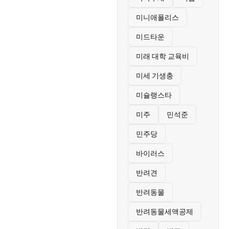
미니애폴리스
미드타운
미래 대학 교육비
미세 기생충
미슐랭스타
미주
민석준
민주당
바이러스
반려견
반려동물
반려동물세액공제