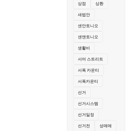
상점
상환
새법안
샌안토니오
샌앤토니오
생활비
서머 스트리트
서폭 카운티
서폭카운티
선거
선거시스템
선거일정
선거전
성매매