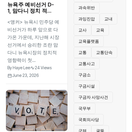
뉴욕주 예비선거 D-
과속위반
1, 맘다니 정치 적극
개입
과잉진압
교내
<앵커> 뉴욕시 민주당 예
비선거가 하루 앞으로 다
교사
교육
가온 가운데, 지난해 시장
교육플랫폼
선거에서 승리한 조란 맘
다니 뉴욕시장의 정치적
교통
교통단속
영향력이 첫...
교통사고
By
Haye Lee
24 Views
구금소
June 23, 2026
구금시설
구금자 사망사건
국무부
국회의사당
군체
굴뚝