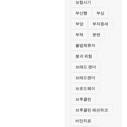
보험사기
부산행
부상
부양
부자증세
부채
분변
불법체류자
붕괴 위험
브래드 랜더
브래드랜더
브로드웨이
브루클린
브루클린 패션위크
비만치료