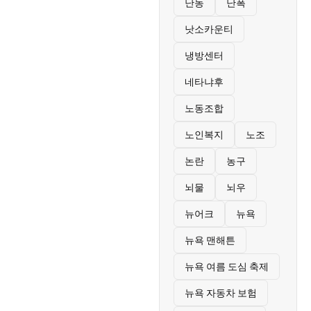
난동
난폭
낫소카운티
냉방센터
네타냐후
노동조합
노인복지
노조
논란
농구
뇌물
뇌우
뉴어크
뉴욕
뉴욕 맨해튼
뉴욕 여름 도심 축제
뉴욕 자동차 보험