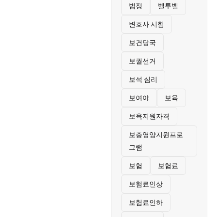
법정
벨투벨
변호사 시험
보건당국
보궐선거
보석 심리
보여야
보육
보육지원자격
보충영양지원프로
그램
보험
보험료
보험료인상
보험료인하