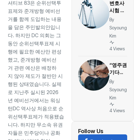
셔티브 83은 순위선택투
변호사
건당
시험 중
표제와 준개방형 예비선
36달러
쓰러진
거를 함께 도입하는 내용
By
한인 여
을 담은 주민발의안입니
Soyoung
성, 호
다. 하지만 DC 의회는 그
Kim
프스트
동안 순위선택투표제 시
라대 상
4 Views
행에 필요한 예산만 편성
대 소송
했고, 준개방형 예비선
“영주권
거 관련 예산은 배정하
기다리
지 않아 제도가 절반만 시
던 한
By
행된 상태였습니다. 실제
인, JFK
Soyoung
로 지난주 실시된 2026
공항서
Kim
년 예비선거에서는 워싱
체포…
ESTA
턴DC 역사상 처음으로 순
4 Views
체류 기
위선택투표제가 적용됐습
록이 발
니다. 하지만 무소속 유권
목 잡았
Follow Us
자들은 민주당이나 공화
나”