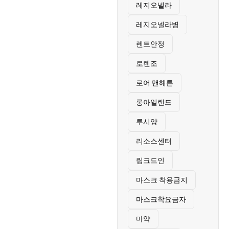
레지오넬라
레지오넬라병
렌트안정
로렌조
로어 맨해튼
롱아일랜드
루시양
리소스센터
링크드인
마스크 착용금지
마스크착요금자
마약