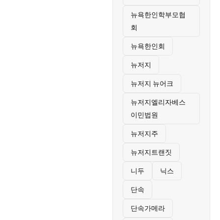
뉴욕한인학부모협
회
뉴욕한인회
뉴저지
뉴저지 뉴어크
뉴저지엘리자베스
이민법원
뉴저지주
뉴저지트랜짓
니두
닉스
단속
단속가메라