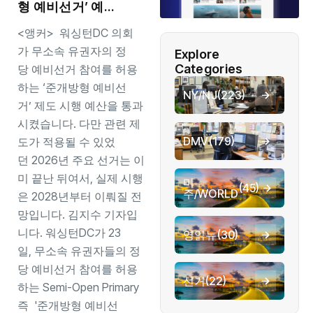
형 예비선거’ 예
산 확보…무소속 유
<앵커> 워싱턴DC 의회
권자도 2028년부
터 당내 경선 참여
가 무소속 유권자의 정
Explore
Categories
당 예비선거 참여를 허용
하는 ‘준개방형 예비선
NY/NJ
(223)
거’ 제도 시행 예산을 통과
시켰습니다. 다만 관련 제
DMV
(179)
도가 적용될 수 있었
던 2026년 주요 선거는 이
미 끝난 뒤여서, 실제 시행
미
(45)
주/WORLD
은 2028년부터 이뤄질 전
망입니다. 김지수 기자입
니다. 워싱턴DC가 23
영읽뉴
(30)
일, 무소속 유권자들의 정
당 예비선거 참여를 허용
선거
(22)
하는 Semi-Open Primary
즉 '준개방형 예비선