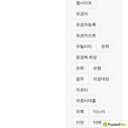
웹사이트
유권자
유권자등록
유권자오류
유틸리티
유학
윤경복 회장
은퇴
은행
음주
의료대란
의료비
의료비대출
의혹
이노비
이란
이메일