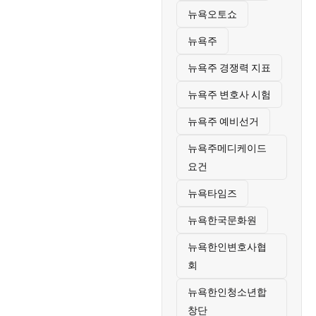
뉴욕오토쇼
뉴욕주
뉴욕주 경쟁력 지표
뉴욕주 변호사 시험
뉴욕주 예비선거
뉴욕주메디케이드
요건
뉴욕타임즈
뉴욕한국문화원
뉴욕한인변호사협
회
뉴욕한인청소년합
창단