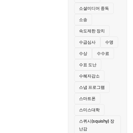
소셜미디어 중독
소송
속도제한 장치
수급심사
수명
수상
수수료
수표 도난
수혜자감소
스냅 프로그램
스마트폰
스미스대학
스퀴시(squishy) 장
난감