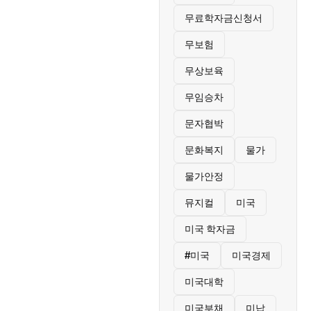
무료학자금신청서
무보험
무상보육
무임승차
문자협박
문화복지
물가
물가안정
뮤지컬
미국
미국 학자금
#미국
미국경제
미국대학
미국부채
미납