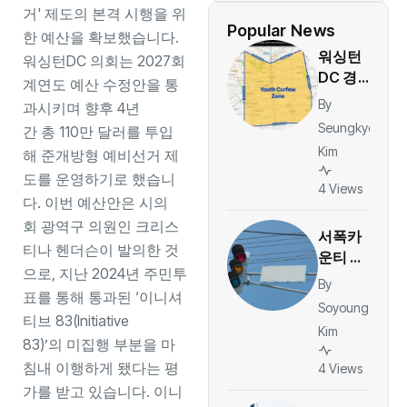
거' 제도의 본격 시행을 위
Popular News
한 예산을 확보했습니다.
워싱턴
워싱턴DC 의회는 2027회
DC 경찰
계연도 예산 수정안을 통
당국, 컬
By
과시키며 향후 4년
럼비아
Seungkyo
간 총 110만 달러를 투입
하이츠
Kim
해 준개방형 예비선거 제
주말 ‘청
도를 운영하기로 했습니
소년 통
4 Views
다. 이번 예산안은 시의
제구역’
지정…야
회 광역구 의원인 크리스
서폭카
간 대규
티나 헨더슨이 발의한 것
운티 신
모 모임
으로, 지난 2024년 주민투
호위반
By
제한
표를 통해 통과된 ‘이니셔
카메라
Soyoung
벌금 일
티브 83(Initiative
Kim
부 환
83)’의 미집행 부분을 마
급…운
침내 이행하게 됐다는 평
4 Views
전자당
가를 받고 있습니다. 이니
티켓 1