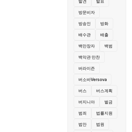
발견
발표
방문비자
방송인
방화
배수관
배출
백만장자
백범
백악관 만찬
버라이즌
버소바Versova
버스
버스계획
버지니아
벌금
범죄
법률지원
법안
법원