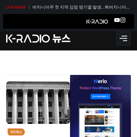
버지니아주 첫 지역 감염 뎅기열 발생…북버지니아
LIVE NEWS
보건당국 모기 감시 강화
NY/NJ