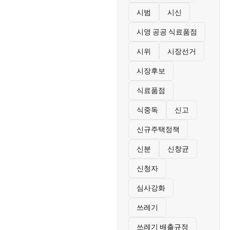
시범
시신
시영 공공 식료품점
시위
시장선거
시장후보
식료품점
식중독
신고
신규주택정책
신분
신창균
신청자
심사강화
쓰레기
쓰레기 배출규정