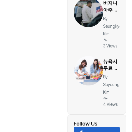
버지니
가
아주 오
늘 예비
By
선거…한
Seungkyo
인사회
Kim
관심 속
마크 워
3 Views
너 대항
마·하원
뉴욕시
후보 확
무료 2-
정
K 확대
By
첫발…2
Soyoung
천 명 아
Kim
동에 입
학 기
4 Views
회, 내
년 1만2
천 석으
Follow Us
로 확대