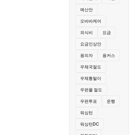
예산안
오바바케어
외식비
요금
요금인상안
용의자
용커스
우체국절도
우체통털이
우편물 절도
우편투표
운행
워싱턴
워싱턴DC