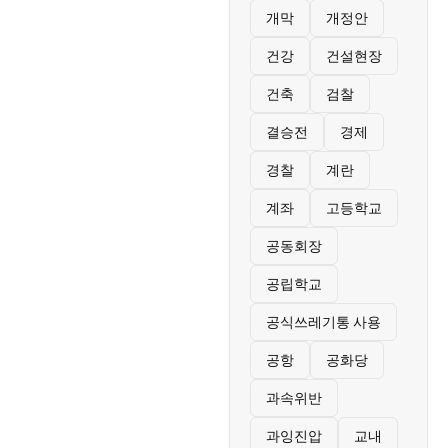
개막
개정안
건강
건설현장
건축
검찰
결승전
경제
경찰
계란
계좌
고등학교
공동회장
공립학교
공식쓰레기통 사용
공항
공화당
과속위반
과잉진압
교내