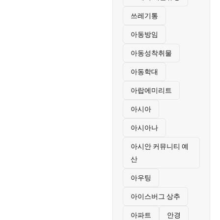
쓰레기통
아동방임
아동성착취물
아동학대
아랍에미리트
아시아
아시아나
아시안 커뮤니티 예
산
아우팅
아이스버그 상추
아파트
안경