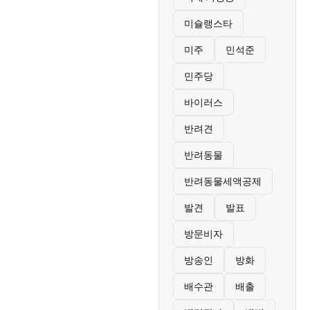
미슐랭스타
미주
민석준
민주당
바이러스
반려견
반려동물
반려동물세액공제
발견
발표
방문비자
방송인
방화
배수관
배출