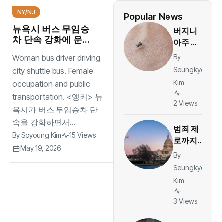
NY/NJ
Popular News
뉴욕시 버스 무임승
버지니
차 단속 강화에 운행
아주 첫
지연 논란
지역 감
By
Woman bus driver driving
염 뎅기
Seungkyo
city shuttle bus. Female
열 발
Kim
occupation and public
생…북버
transportation. <앵커> 뉴
지니아
2 Views
욕시가 버스 무임승차 단
보건당
국 모기
속을 강화하면서...
범죄 제
감시 강
By
Soyoung Kim
15 Views
로까지
화
May 19, 2026
간다…워
By
싱턴DC
Seungkyo
주 방위
Kim
군 1년,
안전인
3 Views
가 과잉
대응인