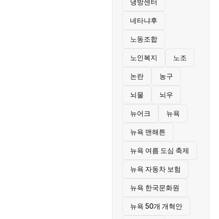
냉방센터
네타냐후
노동조합
노인복지
노조
논란
농구
뇌물
뇌우
뉴어크
뉴욕
뉴욕 맨해튼
뉴욕 여름 도심 축제
뉴욕 자동차 보험
뉴욕 한국문화원
뉴욕 50개 개혁안