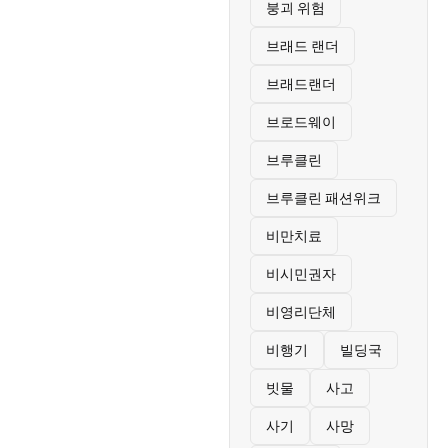
붕괴 위험
브래드 랜더
브래드랜더
브로드웨이
브루클린
브루클린 패션위크
비만치료
비시민권자
비영리단체
비행기
빌딩국
빗물
사고
사기
사망