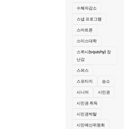
수혜자감소
스냅 프로그램
스마트폰
스미스대학
스퀴시(squishy) 장
난감
스퍼스
스포티지
승소
시니어
시민권
시민권 취득
시민권박탈
시민예산위원회