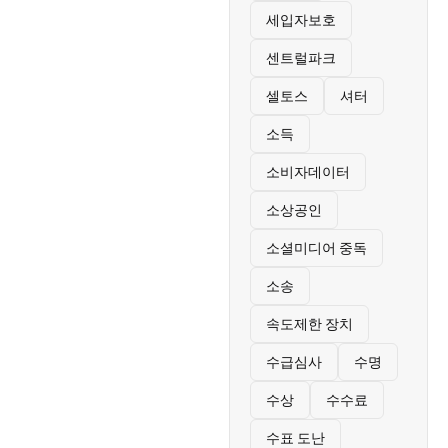
세입자보호
센트럴파크
셀토스
셔터
소득
소비자데이터
소상공인
소셜미디어 중독
소송
속도제한 장치
수급심사
수명
수상
수수료
수표 도난