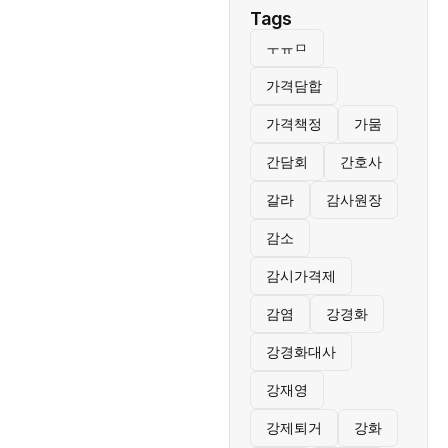
Tags
ㅜㅠㅁ
가격담합
가격책정
가뭄
간담회
간호사
갈라
감사원장
감소
감시가격제
감염
강경화
강경화대사
강재영
강제퇴거
강화