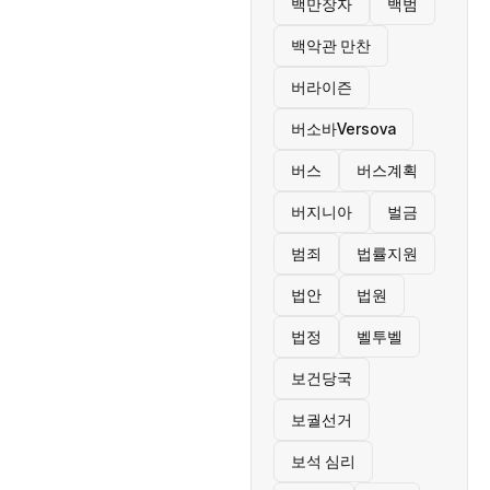
백만장자
백범
백악관 만찬
버라이즌
버소바Versova
버스
버스계획
버지니아
벌금
범죄
법률지원
법안
법원
법정
벨투벨
보건당국
보궐선거
보석 심리