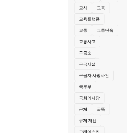
교사
교육
교육플랫폼
교통
교통단속
교통사고
구금소
구금시설
구금자 사망사건
국무부
국회의사당
군체
굴뚝
규제 개선
그레이스리