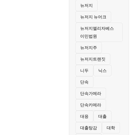
뉴저지
뉴저지 뉴어크
뉴저지엘리자베스
이민법원
뉴저지주
뉴저지트랜짓
니두
닉스
단속
단속가메라
단속카메라
대응
대출
대출탕감
대학