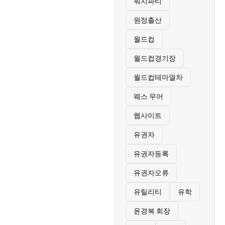
워치파티
원정출산
월드컵
월드컵경기장
월드컵테마열차
웨스 무어
웹사이트
유권자
유권자등록
유권자오류
유틸리티
유학
윤경복 회장