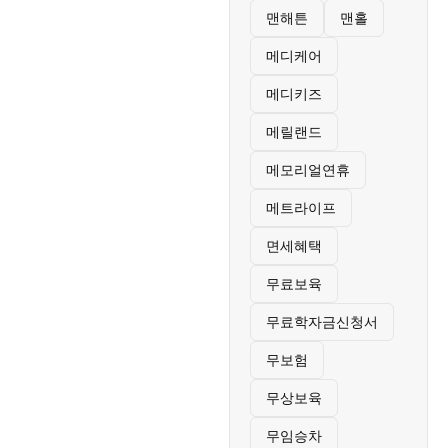
맨해튼
맨홀
메디케어
메디키즈
메릴랜드
메모리얼연휴
메트라이프
면세혜택
무료보육
무료학자금신청서
무보험
무상보육
무임승차