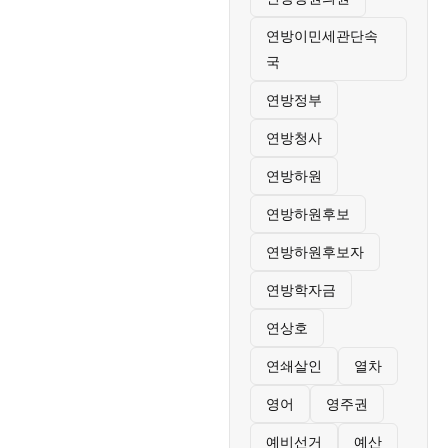
연방이민세관단속
국
연방정부
연방청사
연방하원
연방하원후보
연방하원후보자
연방학자금
연상호
연쇄살인
열차
영어
영주권
예비선거
예산