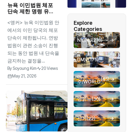
뉴욕 이민법원 체포
단속 제한 명령 유
지…소송 기간 중 집
<앵커> 뉴욕 이민법원 안
Explore
행 금지
Categories
에서의 이민 당국의 체포
단속이 제한됩니다. 연방
NY/NJ
(218)
법원이 관련 소송이 진행
되는 동안 법원 내 단속을
DMV
(175)
금지하는 결정을...
By
Soyoung Kim
20 Views
May 21, 2026
미
(45)
주/WORLD
영읽뉴
(30)
선거
(22)