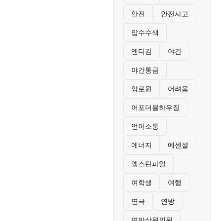
안전
안전사고
압수수색
앤디김
야간
야간통금
양로원
어려움
어포더블하우징
언어소통
에너지
에센셜
엡스틴파일
여학생
여행
연극
연방
연방상원의원