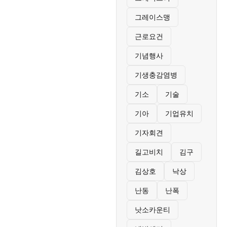
그레이스맹
근로요건
기념행사
기생충감염병
기소
기술
기아
기업유치
기자회견
길고비치
김구
김상호
낙상
난동
난폭
낫소카운티