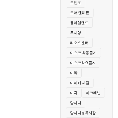
로렌조
로어 맨해튼
롱아일랜드
루시양
리소스센터
마스크 착용금지
마스크착요금자
마약
마이키 셰릴
마차
마크레빈
맘다니
맘다니뉴욕시장