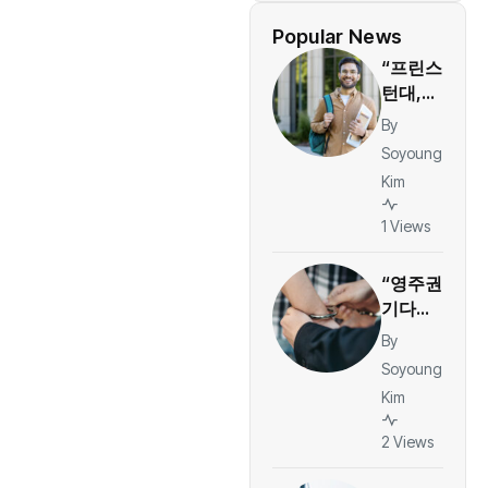
Popular News
“프린스
턴대,
링크드
By
인 선정
Soyoung
2026
Kim
미국 최
고 대학
1 Views
1위…취
업·커리
“영주권
어 경쟁
기다리
력 평
던 한
By
가”
인, JFK
Soyoung
공항서
Kim
체포…
ESTA
2 Views
체류 기
록이 발