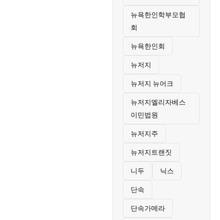
뉴욕한인학부모협
회
뉴욕한인회
뉴저지
뉴저지 뉴어크
뉴저지엘리자베스
이민법원
뉴저지주
뉴저지트랜짓
니두
닉스
단속
단속가메라