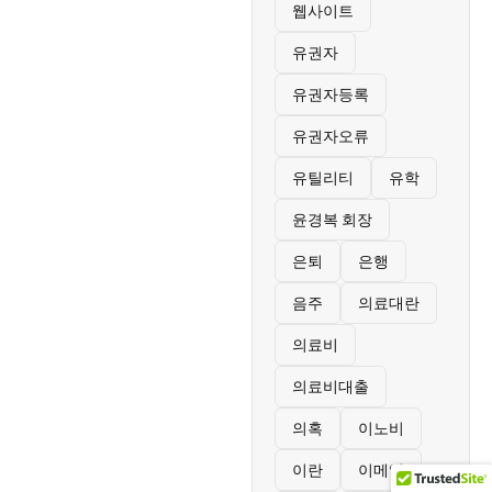
웹사이트
유권자
유권자등록
유권자오류
유틸리티
유학
윤경복 회장
은퇴
은행
음주
의료대란
의료비
의료비대출
의혹
이노비
이란
이메일