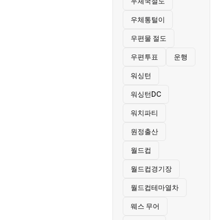
우체국절도
우체통털이
우편물 절도
우편투표
운행
워싱턴
워싱턴DC
워치파티
원정출산
월드컵
월드컵경기장
월드컵테마열차
웨스 무어