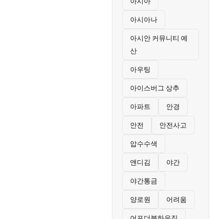
아시아
아시아나
아시안 커뮤니티 예
산
아우팅
아이스버그 상추
아파트
안경
안전
안전사고
압수수색
앤디김
야간
야간통금
양로원
어려움
어포더블하우징