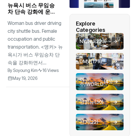
뉴욕시 버스 무임승
차 단속 강화에 운행
지연 논란
Woman bus driver driving
Explore
Categories
city shuttle bus. Female
occupation and public
NY/NJ
(223)
transportation. <앵커> 뉴
욕시가 버스 무임승차 단
DMV
(179)
속을 강화하면서...
By
Soyoung Kim
16 Views
May 19, 2026
미
(45)
주/WORLD
영읽뉴
(30)
선거
(22)