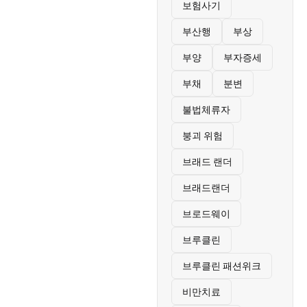
보험사기
부산행
부상
부양
부자증세
부채
분변
불법체류자
붕괴 위험
브래드 랜더
브래드랜더
브로드웨이
브루클린
브루클린 패션위크
비만치료