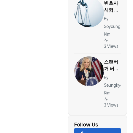
변호사
목 잡았
시험 중
나”
쓰러진
By
한인 여
Soyoung
성, 호
Kim
프스트
라대 상
3 Views
대 소송
스팬버
거 버지
니아 주
By
지사 “데
Seungkyo
이터센
Kim
터 전력
비용, 주
3 Views
민에게
전가 안
돼”…수
Follow Us
억 달러