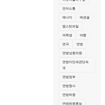
언어소통
에너지
에센셜
엡스틴파일
여학생
여행
연극
연방
연방상원의원
연방이민세관단속
국
연방정부
연방청사
연방하원
연방하원후보