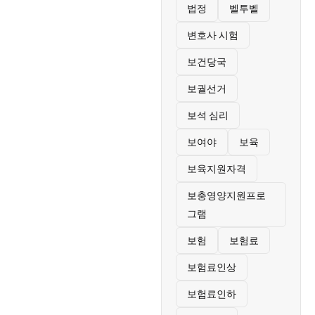
법정
벨투벨
변호사 시험
보건당국
보궐선거
보석 심리
보여야
보육
보육지원자격
보충영양지원프로
그램
보험
보험료
보험료인상
보험료인하