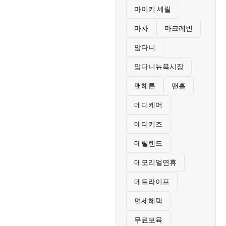
마이키 셰릴
마차
마크레빈
맘다니
맘다니뉴욕시장
맨해튼
맨홀
메디케어
메디키즈
메릴랜드
메모리얼연휴
메트라이프
면세혜택
무료보육