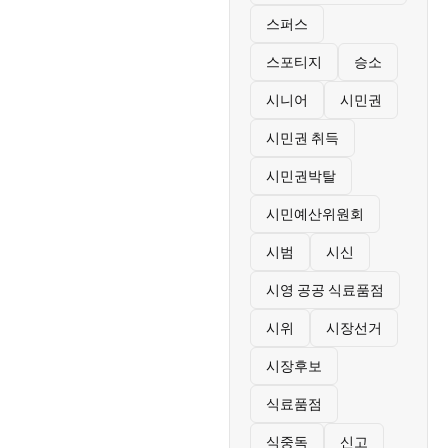
스퍼스
스포티지
승소
시니어
시민권
시민권 취득
시민권박탈
시민예산위원회
시범
시신
시영 공공 식료품점
시위
시장선거
시장후보
식료품점
식중독
신고