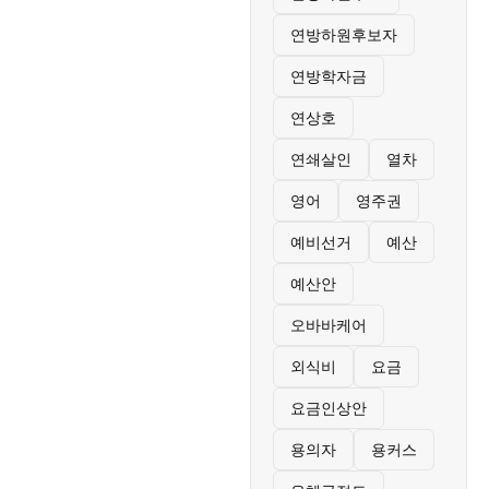
연방하원후보자
연방학자금
연상호
연쇄살인
열차
영어
영주권
예비선거
예산
예산안
오바바케어
외식비
요금
요금인상안
용의자
용커스