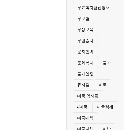
무료학자금신청서
무보험
무상보육
무임승차
문자협박
문화복지
물가
물가안정
뮤지컬
미국
미국 학자금
#미국
미국경제
미국대학
미국부채
미납