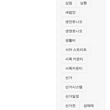
상점
상환
새법안
샌안토니오
샌앤토니오
생활비
서머 스트리트
서폭 카운티
서폭카운티
선거
선거시스템
선거일정
선거전
성매매