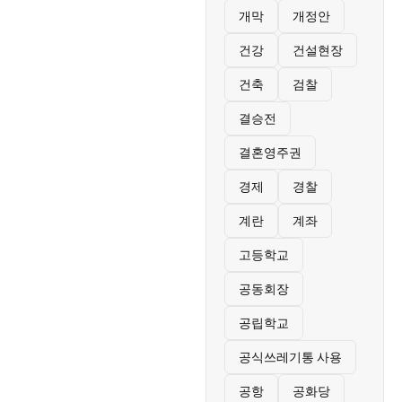
개막
개정안
건강
건설현장
건축
검찰
결승전
결혼영주권
경제
경찰
계란
계좌
고등학교
공동회장
공립학교
공식쓰레기통 사용
공항
공화당