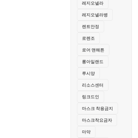
레지오넬라
레지오넬라병
렌트안정
로렌조
로어 맨해튼
롱아일랜드
루시양
리소스센터
링크드인
마스크 착용금지
마스크착요금자
마약