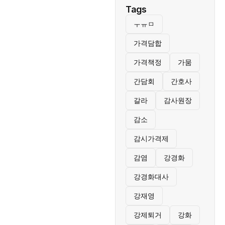
Tags
ㅜㅠㅁ
가격담합
가격책정
가뭄
간담회
간호사
갈라
감사원장
감소
감시가격제
감염
강경화
강경화대사
강재영
강제퇴거
강화