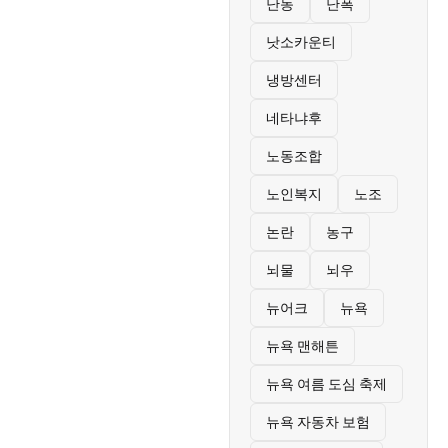
난동
난폭
낫소카운티
냉방센터
네타냐후
노동조합
노인복지
노조
논란
농구
뇌물
뇌우
뉴어크
뉴욕
뉴욕 맨해튼
뉴욕 여름 도심 축제
뉴욕 자동차 보험