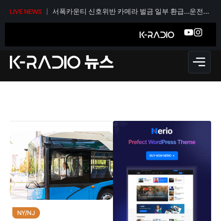
서폭카운티 신호위반 카메라 벌금 일부 환급…운전자
LIVE NEWS
당 티켓 1건당 36달러
NY/NJ