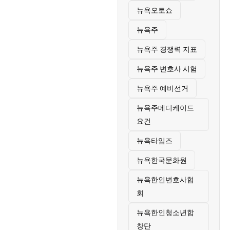
뉴욕오토쇼
뉴욕주
뉴욕주 경쟁력 지표
뉴욕주 변호사 시험
뉴욕주 예비선거
뉴욕주메디케이드
요건
뉴욕타임즈
뉴욕한국문화원
뉴욕한인변호사협
회
뉴욕한인청소년합
창단