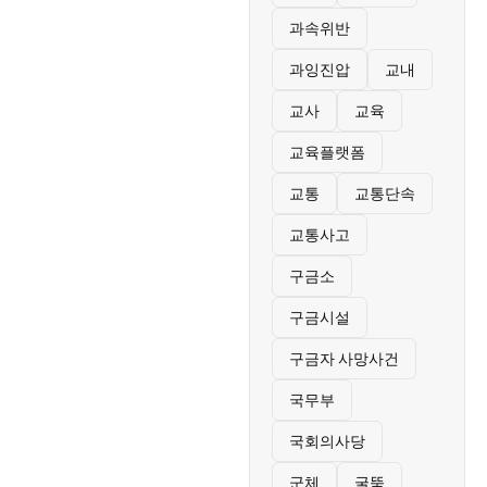
과속위반
과잉진압
교내
교사
교육
교육플랫폼
교통
교통단속
교통사고
구금소
구금시설
구금자 사망사건
국무부
국회의사당
군체
굴뚝