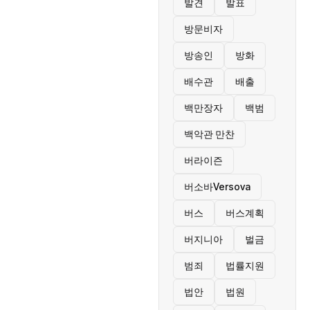
발견
발표
방문비자
방송인
방화
배수관
배출
백만장자
백범
백악관 만찬
버라이즌
버소바Versova
버스
버스계획
버지니아
벌금
범죄
법률지원
법안
법원