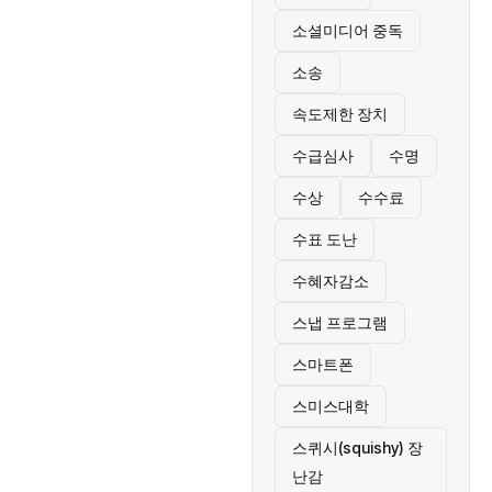
소셜미디어 중독
소송
속도제한 장치
수급심사
수명
수상
수수료
수표 도난
수혜자감소
스냅 프로그램
스마트폰
스미스대학
스퀴시(squishy) 장
난감