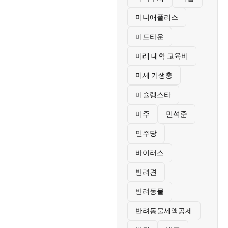
미니애폴리스
미드타운
미래 대학 교육비
미세 기생충
미슐랭스타
미주
민석준
민주당
바이러스
반려견
반려동물
반려동물세액공제