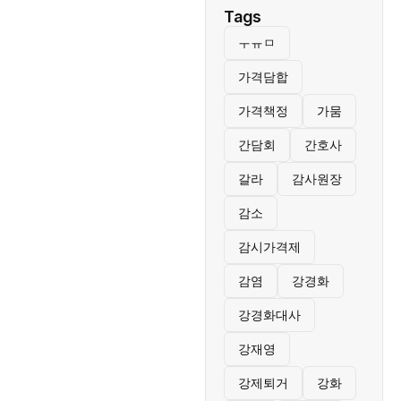
Tags
ㅜㅠㅁ
가격담합
가격책정
가뭄
간담회
간호사
갈라
감사원장
감소
감시가격제
감염
강경화
강경화대사
강재영
강제퇴거
강화