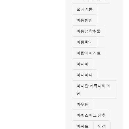
쓰레기통
아동방임
아동성착취물
아동학대
아랍에미리트
아시아
아시아나
아시안 커뮤니티 예
산
아우팅
아이스버그 상추
아파트
안경