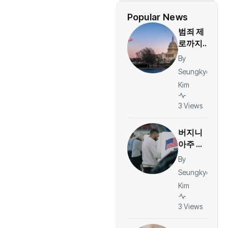
Popular News
범죄 제
로까지
간다…워
By
싱턴DC
Seungkyo
주 방위
Kim
군 1년,
안전인
3 Views
가 과잉
대응인
버지니
가
아주 오
늘 예비
By
선거…한
Seungkyo
인사회
Kim
관심 속
마크 워
3 Views
너 대항
마·하원