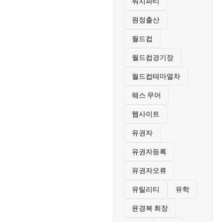
워치파티
원정출산
월드컵
월드컵경기장
월드컵테마열차
웨스 무어
웹사이트
유권자
유권자등록
유권자오류
유틸리티
유학
윤경복 회장