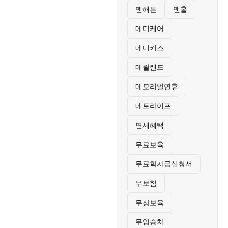
맨해튼
맨홀
메디케어
메디키즈
메릴랜드
메모리얼연휴
메트라이프
면세혜택
무료보육
무료학자금신청서
무보험
무상보육
무임승차