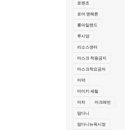
로렌조
로어 맨해튼
롱아일랜드
루시양
리소스센터
마스크 착용금지
마스크착요금자
마약
마이키 셰릴
마차
마크레빈
맘다니
맘다니뉴욕시장