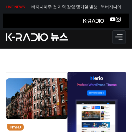
버지니아주 첫 지역 감염 뎅기열 발생…북버지니아
LIVE NEWS
보건당국 모기 감시 강화
NY/NJ