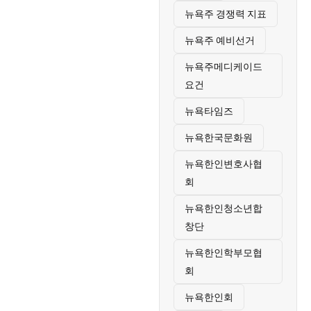
뉴욕주 경쟁력 지표
뉴욕주 예비선거
뉴욕주메디케이드
요건
뉴욕타임즈
뉴욕한국문화원
뉴욕한인변호사협
회
뉴욕한인청소년합
창단
뉴욕한인학부모협
회
뉴욕한인회