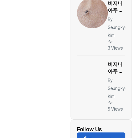
버지니
후보 확
아주 첫
정
지역 감
By
염 뎅기
Seungkyo
열 발
Kim
생…북버
지니아
3 Views
보건당
국 모기
버지니
감시 강
아주 데
화
이터센
By
터 급증
Seungkyo
에 주민
Kim
부담 우
려…물·
5 Views
전력 비
용 누가
감당하
Follow Us
나