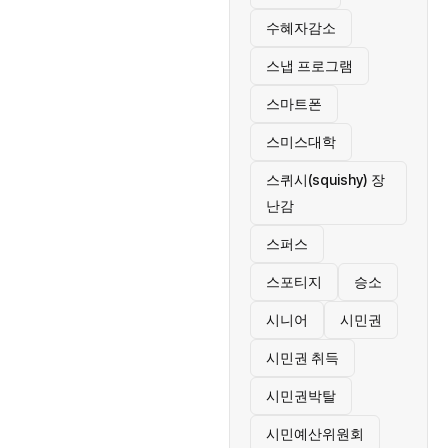
수혜자감소
스냅 프로그램
스마트폰
스미스대학
스퀴시(squishy) 장
난감
스퍼스
스포티지
승소
시니어
시민권
시민권 취득
시민권박탈
시민예산위원회