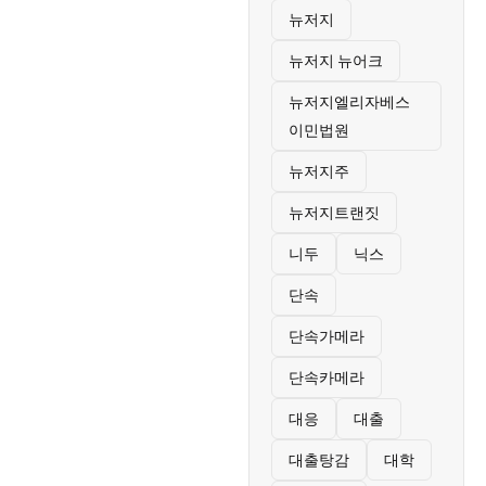
뉴저지
뉴저지 뉴어크
뉴저지엘리자베스
이민법원
뉴저지주
뉴저지트랜짓
니두
닉스
단속
단속가메라
단속카메라
대응
대출
대출탕감
대학