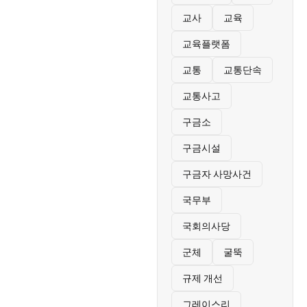
교사
교육
교육플랫폼
교통
교통단속
교통사고
구금소
구금시설
구금자 사망사건
국무부
국회의사당
군체
굴뚝
규제 개선
그레이스리