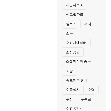
세입자보호
센트럴파크
셀토스
셔터
소득
소비자데이터
소상공인
소셜미디어 중독
소송
속도제한 장치
수급심사
수명
수상
수수료
수표 도난