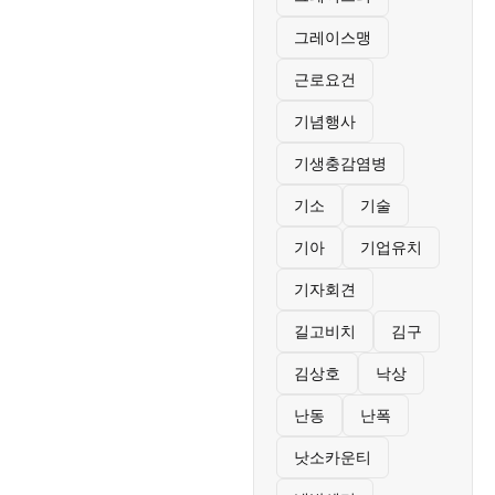
그레이스맹
근로요건
기념행사
기생충감염병
기소
기술
기아
기업유치
기자회견
길고비치
김구
김상호
낙상
난동
난폭
낫소카운티