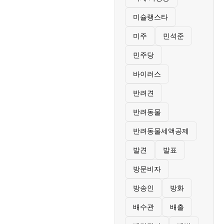
미슐랭스타
미주
민석준
민주당
바이러스
반려견
반려동물
반려동물세액공제
발견
발표
방문비자
방송인
방화
배수관
배출