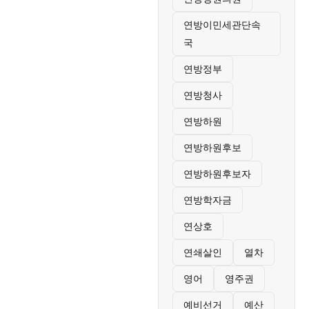
연방이민세관단속
국
연방정부
연방청사
연방하원
연방하원후보
연방하원후보자
연방학자금
연상호
연쇄살인
열차
영어
영주권
예비선거
예산