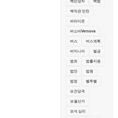
백만장자
백범
백악관 만찬
버라이즌
버소바Versova
버스
버스계획
버지니아
벌금
범죄
법률지원
법안
법원
법정
벨투벨
보건당국
보궐선거
보석 심리