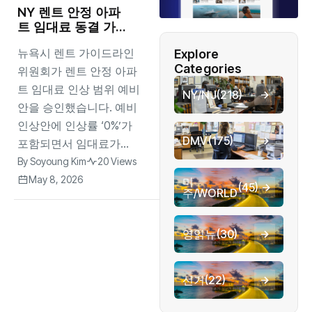
NY 렌트 안정 아파
트 임대료 동결 가능
성 유지
뉴욕시 렌트 가이드라인
Explore
Categories
위원회가 렌트 안정 아파
트 임대료 인상 범위 예비
NY/NJ
(218)
안을 승인했습니다. 예비
인상안에 인상률 ‘0%’가
DMV
(175)
포함되면서 임대료가...
By
Soyoung Kim
20 Views
May 8, 2026
미
(45)
주/WORLD
영읽뉴
(30)
선거
(22)