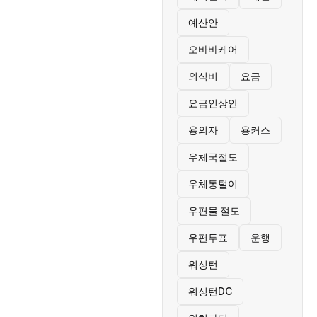
예산안
오바바케어
외식비
요금
요금인상안
용의자
용커스
우체국절도
우체통털이
우편물 절도
우편투표
운행
워싱턴
워싱턴DC