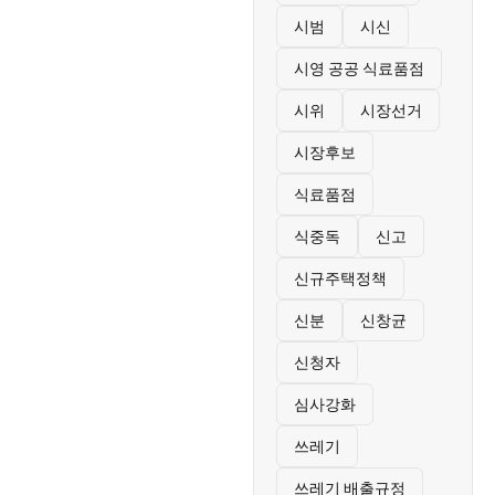
시범
시신
시영 공공 식료품점
시위
시장선거
시장후보
식료품점
식중독
신고
신규주택정책
신분
신창균
신청자
심사강화
쓰레기
쓰레기 배출규정