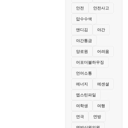
안전
안전사고
압수수색
앤디김
야간
야간통금
양로원
어려움
어포더블하우징
언어소통
에너지
에센셜
엡스틴파일
여학생
여행
연극
연방
연방상원의원