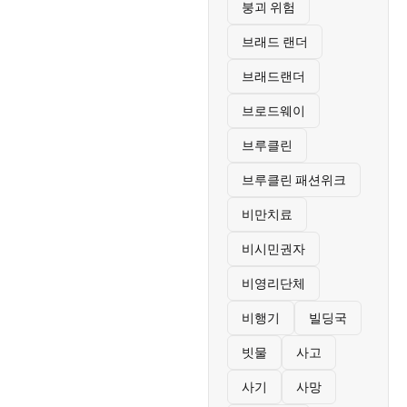
붕괴 위험
브래드 랜더
브래드랜더
브로드웨이
브루클린
브루클린 패션위크
비만치료
비시민권자
비영리단체
비행기
빌딩국
빗물
사고
사기
사망