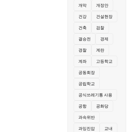
개막
개정안
건강
건설현장
건축
검찰
결승전
경제
경찰
계란
계좌
고등학교
공동회장
공립학교
공식쓰레기통 사용
공항
공화당
과속위반
과잉진압
교내