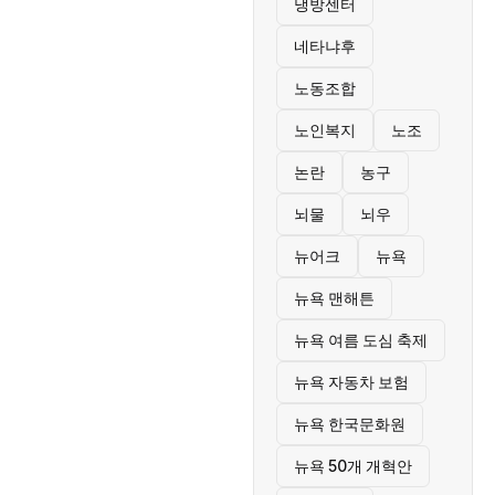
냉방센터
네타냐후
노동조합
노인복지
노조
논란
농구
뇌물
뇌우
뉴어크
뉴욕
뉴욕 맨해튼
뉴욕 여름 도심 축제
뉴욕 자동차 보험
뉴욕 한국문화원
뉴욕 50개 개혁안