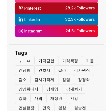
28.2k Followers
Pinterest
30.3k Followers
Linkedin
24.5k Followers
Instagram
Tags
ㅜㅠㅁ
가격담합
가격책정
가뭄
간담회
간호사
갈라
감사원장
감소
감시가격제
감염
강경화
강경화대사
강재영
강제퇴거
강화
개막
개정안
건강
건설현장
건축
검찰
결승전