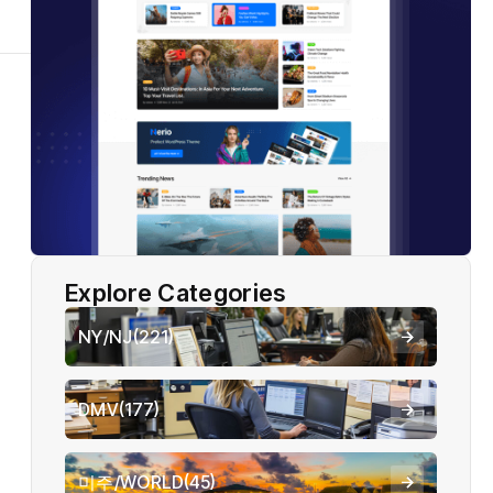
Explore Categories
NY/NJ
(221)
DMV
(177)
미주/WORLD
(45)