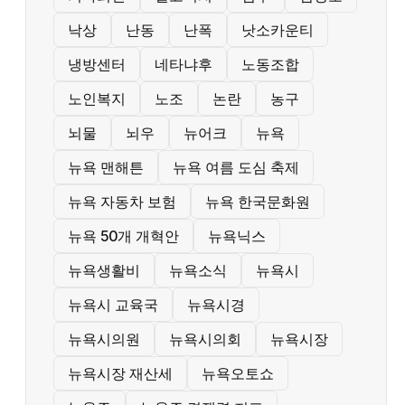
낙상
난동
난폭
낫소카운티
냉방센터
네타냐후
노동조합
노인복지
노조
논란
농구
뇌물
뇌우
뉴어크
뉴욕
뉴욕 맨해튼
뉴욕 여름 도심 축제
뉴욕 자동차 보험
뉴욕 한국문화원
뉴욕 50개 개혁안
뉴욕닉스
뉴욕생활비
뉴욕소식
뉴욕시
뉴욕시 교육국
뉴욕시경
뉴욕시의원
뉴욕시의회
뉴욕시장
뉴욕시장 재산세
뉴욕오토쇼