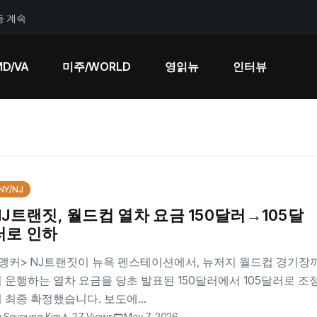
등 계속
MD/VA
미주/WORLD
영읽뉴
인터뷰
NY/NJ
NJ트랜짓, 월드컵 열차 요금 150달러→105달
러로 인하
앵커> NJ트랜짓이 뉴욕 펜스테이션에서, 뉴저지 월드컵 경기장
 운행하는 열차 요금을 당초 발표된 150달러에서 105달러로 조
 최종 확정했습니다. 보도에...
y
Soyoung Kim
27 Views
May 7, 2026