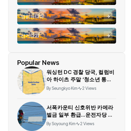
영읽뉴
(30)
선거
(22)
Popular News
워싱턴 DC 경찰 당국, 컬럼비
아 하이츠 주말 ‘청소년 통제
구역’ 지정…야간 대규모 모임
By
Seungkyo Kim
2 Views
제한
서폭카운티 신호위반 카메라
벌금 일부 환급…운전자당 티
켓 1건당 36달러
By
Soyoung Kim
2 Views