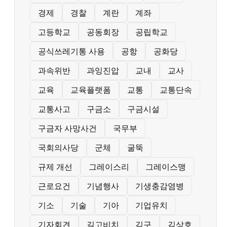
경제
경찰
계란
계좌
고등학교
공동회장
공립학교
공식쓰레기통 사용
공항
공화당
과속위반
과잉진압
교내
교사
교육
교육플랫폼
교통
교통단속
교통사고
구금소
구금시설
구금자 사망사건
국무부
국회의사당
군체
굴뚝
규제 개선
그레이스리
그레이스맹
근로요건
기념행사
기생충감염병
기소
기술
기아
기업유치
기자회견
길고비치
김구
김상호