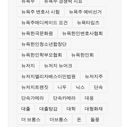
뉴욕주
뉴욕주 경쟁력 지표
뉴욕주 변호사 시험
뉴욕주 예비선거
뉴욕주메디케이드 요건
뉴욕타임즈
뉴욕한국문화원
뉴욕한인변호사협회
뉴욕한인청소년합창단
뉴욕한인학부모협회
뉴욕한인회
뉴저지
뉴저지 뉴어크
뉴저지엘리자베스이민법원
뉴저지주
뉴저지트랜짓
니두
닉스
단속
단속가메라
단속카메라
대응
대출
대출탕감
대학
대형화재
더 브롱스
더브롱스
돈
돌풍