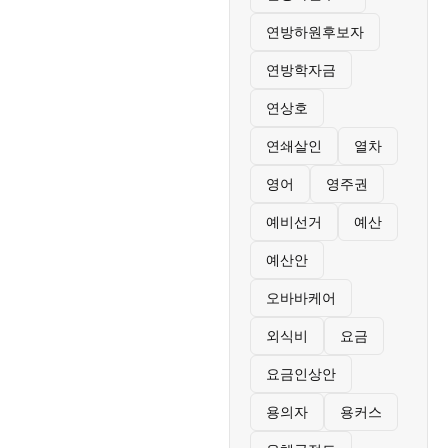
연방하원후보자
연방학자금
연상호
연쇄살인
열차
영어
영주권
예비선거
예산
예산안
오바바케어
외식비
요금
요금인상안
용의자
용커스