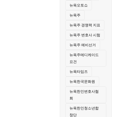
뉴욕오토쇼
뉴욕주
뉴욕주 경쟁력 지표
뉴욕주 변호사 시험
뉴욕주 예비선거
뉴욕주메디케이드
요건
뉴욕타임즈
뉴욕한국문화원
뉴욕한인변호사협
회
뉴욕한인청소년합
창단