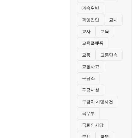
과속위반
과잉진압
교내
교사
교육
교육플랫폼
교통
교통단속
교통사고
구금소
구금시설
구금자 사망사건
국무부
국회의사당
군체
굴뚝