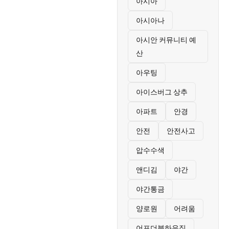
아시아
아시아나
아시안 커뮤니티 예
산
아우팅
아이스버그 상추
아파트
안경
안전
안전사고
압수수색
앤디김
야간
야간통금
양로원
어려움
어포더블하우징