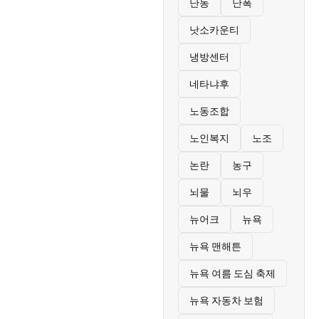
난동
난폭
낫소카운티
냉방센터
네타냐후
노동조합
노인복지
노조
논란
농구
뇌물
뇌우
뉴어크
뉴욕
뉴욕 맨해튼
뉴욕 여름 도심 축제
뉴욕 자동차 보험