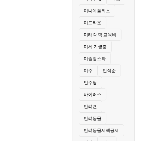
미니애폴리스
미드타운
미래 대학 교육비
미세 기생충
미슐랭스타
미주
민석준
민주당
바이러스
반려견
반려동물
반려동물세액공제