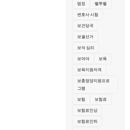
법정
벨투벨
변호사 시험
보건당국
보궐선거
보석 심리
보여야
보육
보육지원자격
보충영양지원프로
그램
보험
보험료
보험료인상
보험료인하