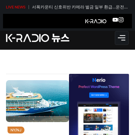
서폭카운티 신호위반 카메라 벌금 일부 환급…운전자
LIVE NEWS
당 티켓 1건당 36달러
NY/NJ