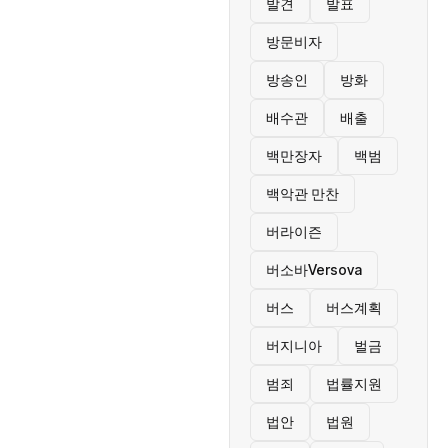
발견
발표
방문비자
방송인
방화
배수관
배출
백만장자
백범
백악관 만찬
버라이즌
버소바Versova
버스
버스계획
버지니아
벌금
범죄
법률지원
법안
법원