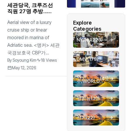
세관당국, 크루즈선
직원 27명 추방…아
동 성착취물 연루 혐
Aerial view of a luxury
Explore
의
Categories
cruise ship or linear
moored in marina of
NY/NJ
(223)
Adriatic sea. <앵커> 세관
국경보호국 CBP가...
DMV
(179)
By
Soyoung Kim
18 Views
May 12, 2026
미
(45)
주/WORLD
영읽뉴
(30)
선거
(22)