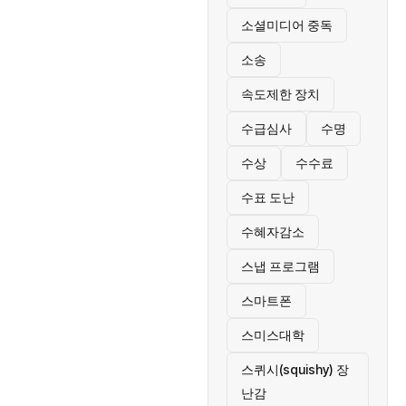
소셜미디어 중독
소송
속도제한 장치
수급심사
수명
수상
수수료
수표 도난
수혜자감소
스냅 프로그램
스마트폰
스미스대학
스퀴시(squishy) 장
난감