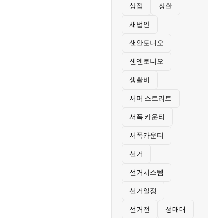
상점
상환
새법안
샌안토니오
샌앤토니오
생활비
서머 스트리트
서폭 카운티
서폭카운티
선거
선거시스템
선거일정
선거전
성매매