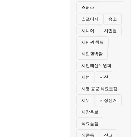
스퍼스
스포티지
승소
시니어
시민권
시민권 취득
시민권박탈
시민예산위원회
시범
시신
시영 공공 식료품점
시위
시장선거
시장후보
식료품점
식중독
신고