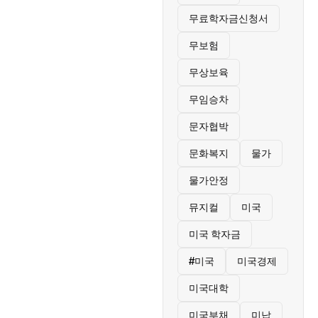
무료학자금신청서
무보험
무상보육
무임승차
문자협박
문화복지
물가
물가안정
뮤지컬
미국
미국 학자금
#미국
미국경제
미국대학
미국부채
미납