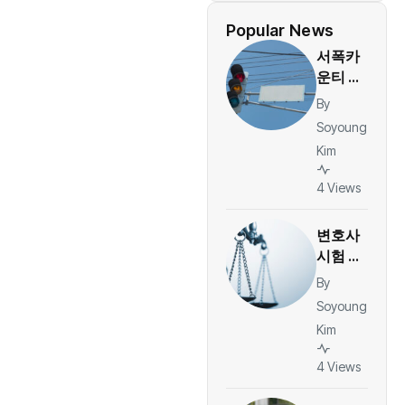
Popular News
서폭카
운티 신
호위반
By
카메라
Soyoung
벌금 일
Kim
부 환
급…운
4 Views
전자당
티켓 1
변호사
건당
시험 중
36달러
쓰러진
By
한인 여
Soyoung
성, 호
Kim
프스트
라대 상
4 Views
대 소송