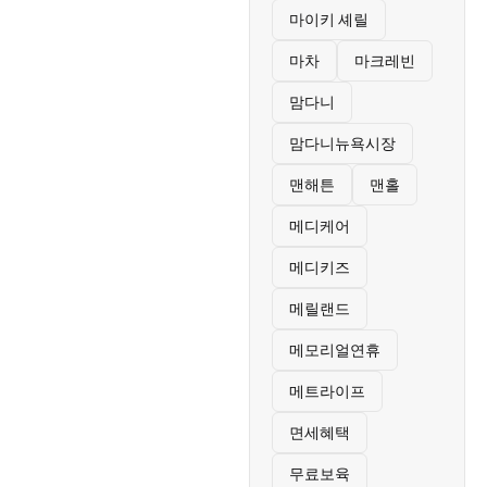
마이키 셰릴
마차
마크레빈
맘다니
맘다니뉴욕시장
맨해튼
맨홀
메디케어
메디키즈
메릴랜드
메모리얼연휴
메트라이프
면세혜택
무료보육