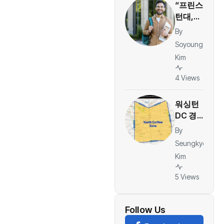
“프린스
턴대,
링크드
By
인 선정
Soyoung
2026
Kim
미국 최
고 대학
4 Views
1위…취
업·커리
워싱턴
어 경쟁
DC 경찰
력 평
당국, 컬
By
가”
럼비아
Seungkyo
하이츠
Kim
주말 ‘청
소년 통
5 Views
제구역’
지정…야
간 대규
Follow Us
모 모임