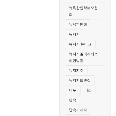
뉴욕한인학부모협
회
뉴욕한인회
뉴저지
뉴저지 뉴어크
뉴저지엘리자베스
이민법원
뉴저지주
뉴저지트랜짓
니두
닉스
단속
단속가메라