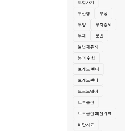
보험사기
부산행
부상
부양
부자증세
부채
분변
불법체류자
붕괴 위험
브래드 랜더
브래드랜더
브로드웨이
브루클린
브루클린 패션위크
비만치료