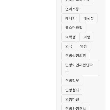
언어소통
에너지
에센셜
엡스틴파일
여학생
여행
연극
연방
연방상원의원
연방이민세관단속
국
연방정부
연방청사
연방하원
연방하원후보