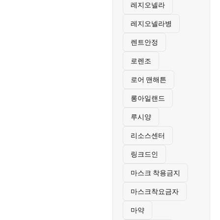
레지오넬라
레지오넬라병
렌트안정
로렌조
로어 맨해튼
롱아일랜드
루시양
리소스센터
링크드인
마스크 착용금지
마스크착요금자
마약