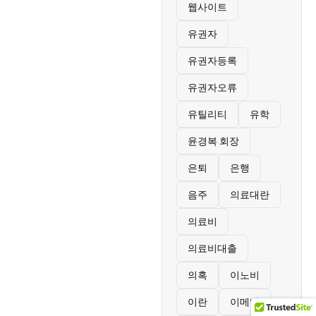
웹사이트
유권자
유권자등록
유권자오류
유틸리티
유학
윤경복 회장
은퇴
은행
음주
의료대란
의료비
의료비대출
의혹
이노비
이란
이메일