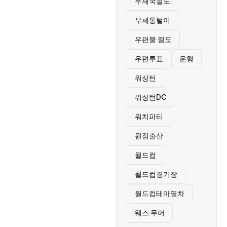
우체국절도
우체통털이
우편물 절도
우편투표
운행
워싱턴
워싱턴DC
워치파티
원정출산
월드컵
월드컵경기장
월드컵테마열차
웨스 무어