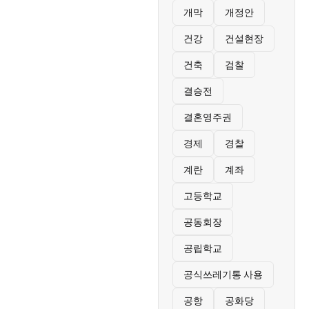
개막
개정안
건강
건설현장
건축
검찰
결승전
결혼영주권
경제
경찰
계란
계좌
고등학교
공동회장
공립학교
공식쓰레기통 사용
공항
공화당