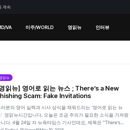
등 계속
MD/VA
미주/WORLD
영읽뉴
인터뷰
영읽뉴
[영읽뉴] 영어로 읽는 뉴스 ; There’s a New
hishing Scam: Fake Invitations
러분의 영어 실력과 시사 상식을 채워드리는 ‘영어로 읽는 뉴
스’ 영읽뉴시간입니다. 오늘은 조금 주의가 필요한 소식을 가져왔
니다. 4월 24일 자 뉴욕타임스 기사인데요, 제목은 "There’s...
y
K-Radio
16 Views
May 19, 2026