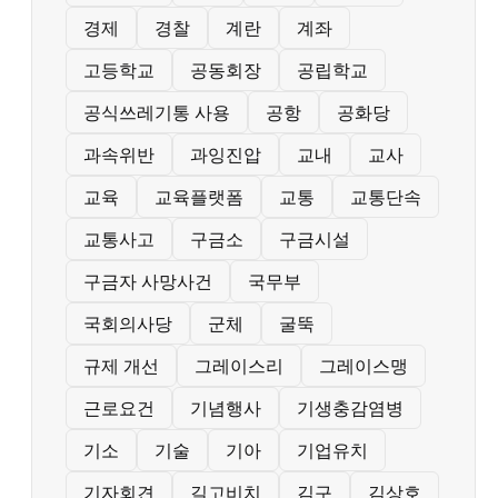
경제
경찰
계란
계좌
고등학교
공동회장
공립학교
공식쓰레기통 사용
공항
공화당
과속위반
과잉진압
교내
교사
교육
교육플랫폼
교통
교통단속
교통사고
구금소
구금시설
구금자 사망사건
국무부
국회의사당
군체
굴뚝
규제 개선
그레이스리
그레이스맹
근로요건
기념행사
기생충감염병
기소
기술
기아
기업유치
기자회견
길고비치
김구
김상호