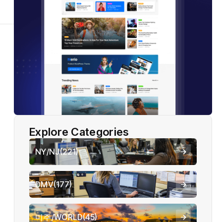
Explore Categories
NY/NJ
(221)
DMV
(177)
미주/WORLD
(45)