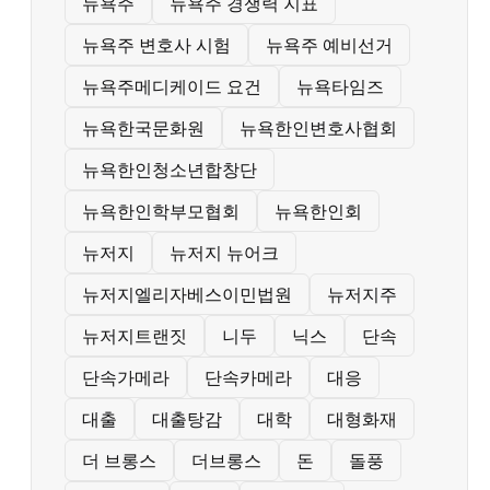
뉴욕주
뉴욕주 경쟁력 지표
뉴욕주 변호사 시험
뉴욕주 예비선거
뉴욕주메디케이드 요건
뉴욕타임즈
뉴욕한국문화원
뉴욕한인변호사협회
뉴욕한인청소년합창단
뉴욕한인학부모협회
뉴욕한인회
뉴저지
뉴저지 뉴어크
뉴저지엘리자베스이민법원
뉴저지주
뉴저지트랜짓
니두
닉스
단속
단속가메라
단속카메라
대응
대출
대출탕감
대학
대형화재
더 브롱스
더브롱스
돈
돌풍