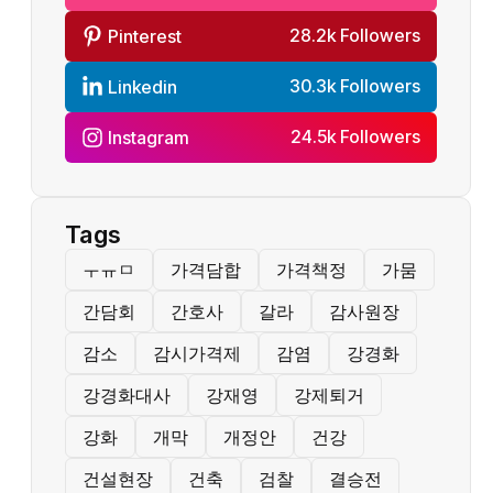
28.2k Followers
Pinterest
30.3k Followers
Linkedin
24.5k Followers
Instagram
Tags
ㅜㅠㅁ
가격담합
가격책정
가뭄
간담회
간호사
갈라
감사원장
감소
감시가격제
감염
강경화
강경화대사
강재영
강제퇴거
강화
개막
개정안
건강
건설현장
건축
검찰
결승전