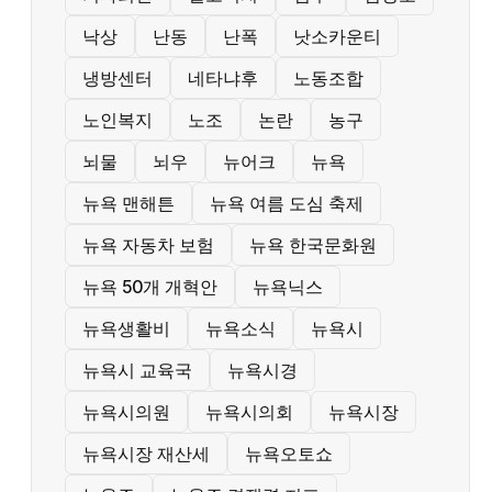
낙상
난동
난폭
낫소카운티
냉방센터
네타냐후
노동조합
노인복지
노조
논란
농구
뇌물
뇌우
뉴어크
뉴욕
뉴욕 맨해튼
뉴욕 여름 도심 축제
뉴욕 자동차 보험
뉴욕 한국문화원
뉴욕 50개 개혁안
뉴욕닉스
뉴욕생활비
뉴욕소식
뉴욕시
뉴욕시 교육국
뉴욕시경
뉴욕시의원
뉴욕시의회
뉴욕시장
뉴욕시장 재산세
뉴욕오토쇼