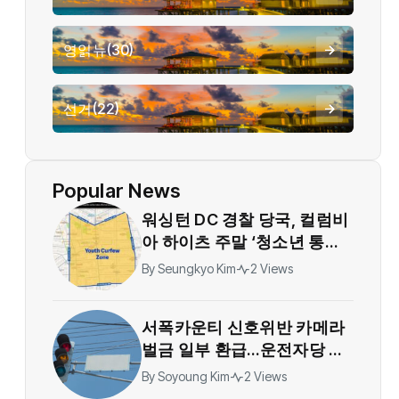
영읽뉴
(30)
선거
(22)
Popular News
워싱턴 DC 경찰 당국, 컬럼비
아 하이츠 주말 ‘청소년 통제
구역’ 지정…야간 대규모 모임
By
Seungkyo Kim
2 Views
제한
서폭카운티 신호위반 카메라
벌금 일부 환급…운전자당 티
켓 1건당 36달러
By
Soyoung Kim
2 Views