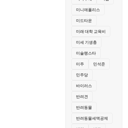
미니애폴리스
미드타운
미래 대학 교육비
미세 기생충
미슐랭스타
미주
민석준
민주당
바이러스
반려견
반려동물
반려동물세액공제