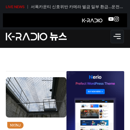
서폭카운티 신호위반 카메라 벌금 일부 환급…운전자
LIVE NEWS
당 티켓 1건당 36달러
NY/NJ