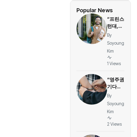
Popular News
“프린스
턴대,
링크드
By
인 선정
Soyoung
2026
Kim
미국 최
고 대학
1 Views
1위…취
업·커리
“영주권
어 경쟁
기다리
력 평
던 한
By
가”
인, JFK
Soyoung
공항서
Kim
체포…
ESTA
2 Views
체류 기
록이 발