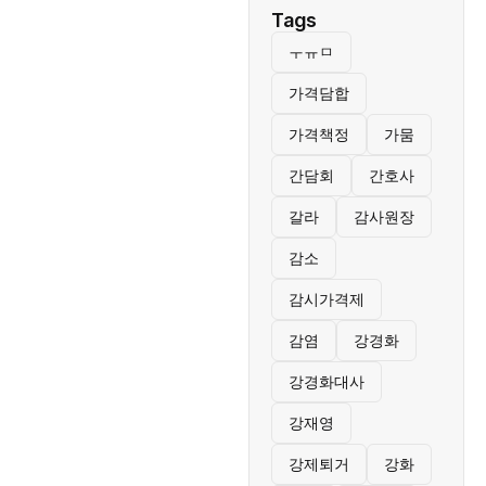
Tags
ㅜㅠㅁ
가격담합
가격책정
가뭄
간담회
간호사
갈라
감사원장
감소
감시가격제
감염
강경화
강경화대사
강재영
강제퇴거
강화