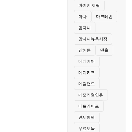
마이키 셰릴
마차
마크레빈
맘다니
맘다니뉴욕시장
맨해튼
맨홀
메디케어
메디키즈
메릴랜드
메모리얼연휴
메트라이프
면세혜택
무료보육