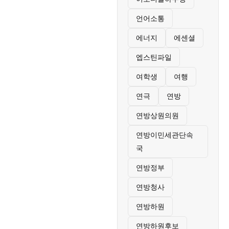
언어소통
에너지
에센셜
엡스틴파일
여학생
여행
연극
연방
연방상원의원
연방이민세관단속
국
연방정부
연방청사
연방하원
연방하원후보