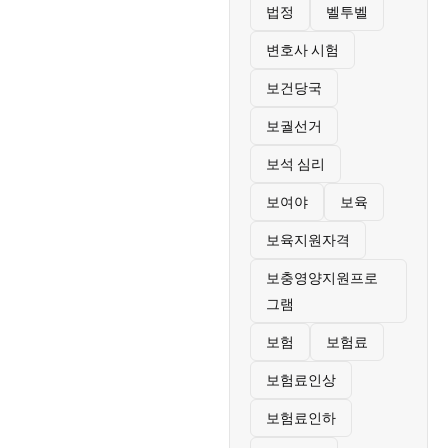
법정
벨투벨
변호사 시험
보건당국
보궐선거
보석 심리
보여야
보육
보육지원자격
보충영양지원프로
그램
보험
보험료
보험료인상
보험료인하