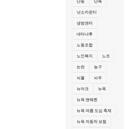
난동
난폭
낫소카운티
냉방센터
네타냐후
노동조합
노인복지
노조
논란
농구
뇌물
뇌우
뉴어크
뉴욕
뉴욕 맨해튼
뉴욕 여름 도심 축제
뉴욕 자동차 보험