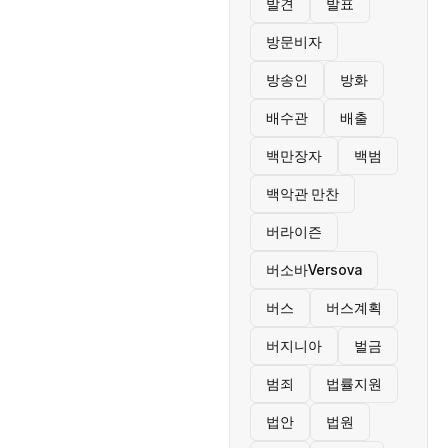
발견
발표
방문비자
방송인
방화
배수관
배출
백만장자
백범
백악관 만찬
버라이즌
버소바Versova
버스
버스계획
버지니아
벌금
범죄
법률지원
법안
법원