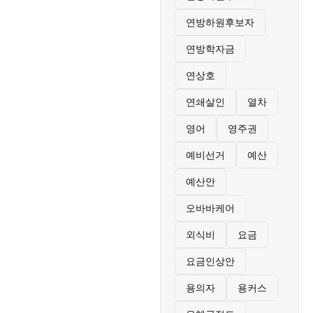
연방하원후보자
연방학자금
연상호
연쇄살인
열차
영어
영주권
예비선거
예산
예산안
오바바케어
외식비
요금
요금인상안
용의자
용커스