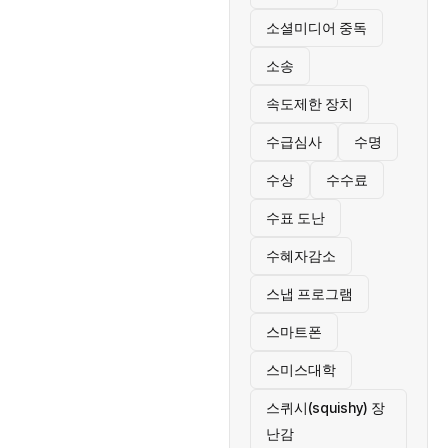
소셜미디어 중독
소송
속도제한 장치
수급심사
수명
수상
수수료
수표 도난
수혜자감소
스냅 프로그램
스마트폰
스미스대학
스퀴시(squishy) 장
난감