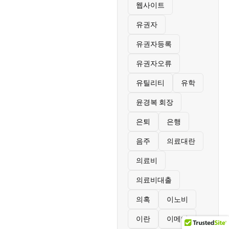
웹사이트
유권자
유권자등록
유권자오류
유틸리티
유학
윤경복 회장
은퇴
은행
음주
의료대란
의료비
의료비대출
의혹
이노비
이란
이메일