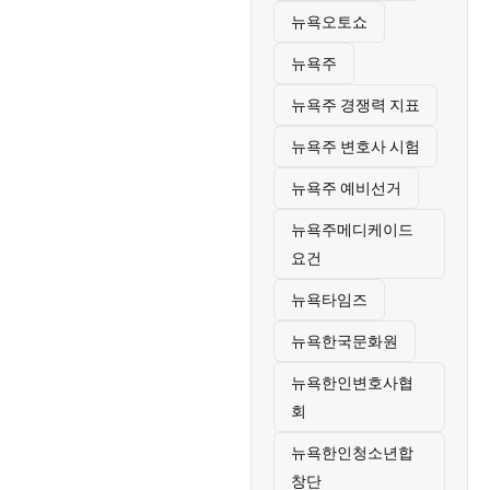
뉴욕오토쇼
뉴욕주
뉴욕주 경쟁력 지표
뉴욕주 변호사 시험
뉴욕주 예비선거
뉴욕주메디케이드
요건
뉴욕타임즈
뉴욕한국문화원
뉴욕한인변호사협
회
뉴욕한인청소년합
창단