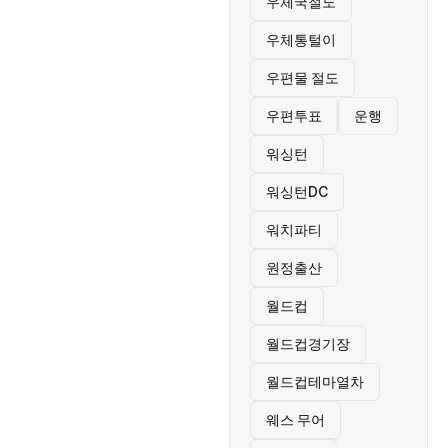
우체국절도
우체통털이
우편물 절도
우편투표
운행
워싱턴
워싱턴DC
워치파티
원정출산
월드컵
월드컵경기장
월드컵테마열차
웨스 무어