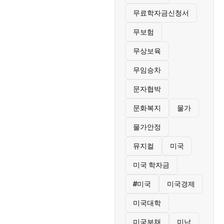
무료학자금신청서
무보험
무상보육
무임승차
문자협박
문화복지
물가
물가안정
뮤지컬
미국
미국 학자금
#미국
미국경제
미국대학
미국부채
미납