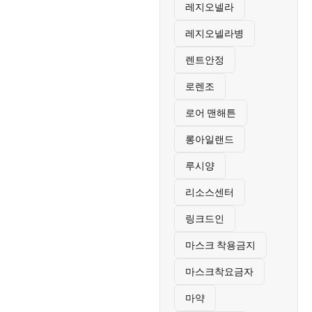
레지오넬라
레지오넬라병
렌트안정
로렌조
로어 맨해튼
롱아일랜드
루시양
리소스센터
링크드인
마스크 착용금지
마스크착요금자
마약