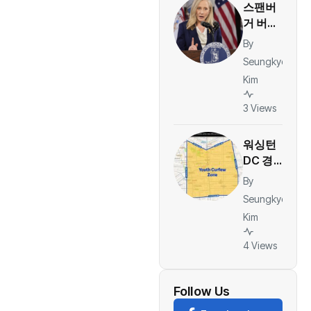
스팬버
목 잡았
거 버지
나”
니아 주
By
지사 “데
Seungkyo
이터센
Kim
터 전력
비용, 주
3 Views
민에게
전가 안
워싱턴
돼”…수
DC 경찰
억 달러
당국, 컬
By
절감 기
럼비아
대
Seungkyo
하이츠
Kim
주말 ‘청
소년 통
4 Views
제구역’
지정…야
간 대규
Follow Us
모 모임