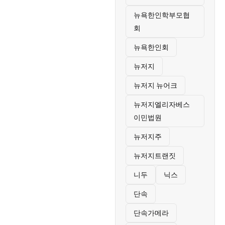
뉴욕한인학부모협
회
뉴욕한인회
뉴저지
뉴저지 뉴어크
뉴저지엘리자베스
이민법원
뉴저지주
뉴저지트랜짓
니두
닉스
단속
단속가메라