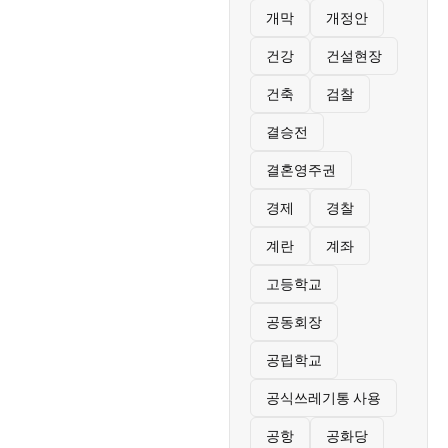
개막
개정안
건강
건설현장
건축
검찰
결승전
결혼영주권
경제
경찰
계란
계좌
고등학교
공동회장
공립학교
공식쓰레기통 사용
공항
공화당