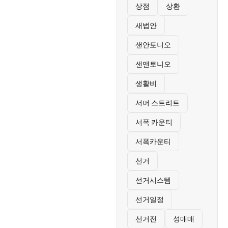
상점
상환
새법안
샌안토니오
샌앤토니오
생활비
서머 스트리트
서폭 카운티
서폭카운티
선거
선거시스템
선거일정
선거전
성매매