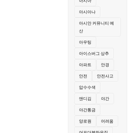
아시아
아시아나
아시안 커뮤니티 예
산
아우팅
아이스버그 상추
아파트
안경
안전
안전사고
압수수색
앤디김
야간
야간통금
양로원
어려움
어포더블하우징