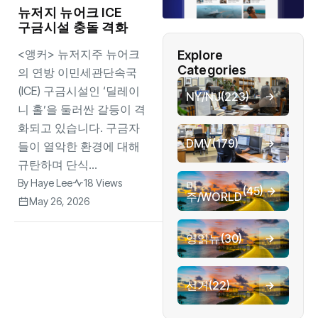
뉴저지 뉴어크 ICE
구금시설 충돌 격화
<앵커> 뉴저지주 뉴어크
Explore
Categories
의 연방 이민세관단속국
(ICE) 구금시설인 ‘딜레이
NY/NJ
(223)
니 홀’을 둘러싼 갈등이 격
화되고 있습니다. 구금자
DMV
(179)
들이 열악한 환경에 대해
규탄하며 단식...
By
Haye Lee
18 Views
미
(45)
주/WORLD
May 26, 2026
영읽뉴
(30)
선거
(22)