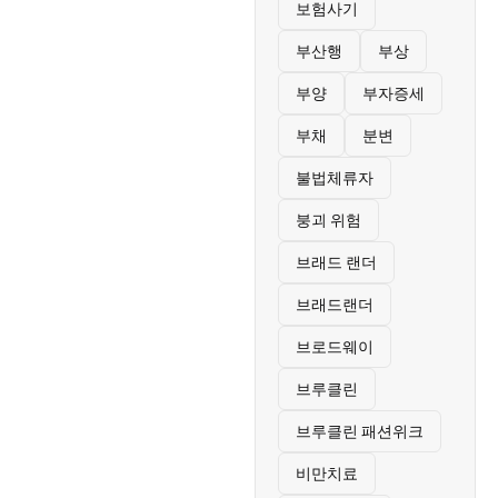
보험사기
부산행
부상
부양
부자증세
부채
분변
불법체류자
붕괴 위험
브래드 랜더
브래드랜더
브로드웨이
브루클린
브루클린 패션위크
비만치료