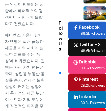
금 인상이 반복되는 상
황에서 페어팩스의 경
선
(22)
거
쟁력이 시험대에 올랐
F
다고 전했습니다.
Facebook
ol
lo
88.2k Followers
페어팩스 카운티 납세
w
자 연맹은 최근 급등한
U
Twitter - X
세금을 지역 사회에 심
s
48.6k Followers
각한 피해를 주는 ‘유
성’에 비유했습니다. 연
Dribbble
맹은 자산 가치 변동성
39.5k Followers
확대, 상업용 부동산 공
Pinterest
실률 증가, 경제적 불확
28.2k Followers
실성이 커지는 상황에
서 추가적인 세금 부담
Linkedin
이 주민과 기업 모두에
30.3k Followers
게 직접적인 타격을 주