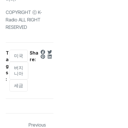
COPYRIGHT ⓒ K-
Radio ALL RIGHT
RESERVED
T
Sha
미국
a
re:
g
버지
s
니아
:
세금
Previous