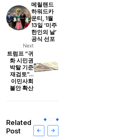
메릴랜드
하워드카
운티, 1월
13일 ‘미주
한인의 날’
공식 선포
Next
트럼프 “귀
화 시민권
박탈 기준
재검토”…
이민사회
불안 확산
Related
Post