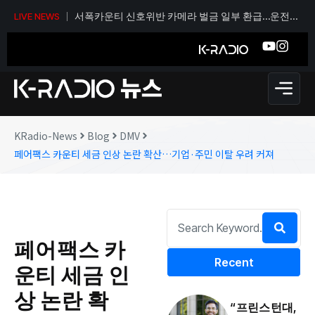
서폭카운티 신호위반 카메라 벌금 일부 환급…운전자
LIVE NEWS
당 티켓 1건당 36달러
KRadio-News
Blog
DMV
페어팩스 카운티 세금 인상 논란 확산…기업·주민 이탈 우려 커져
페어팩스 카
Recent
운티 세금 인
상 논란 확
“프린스턴대,