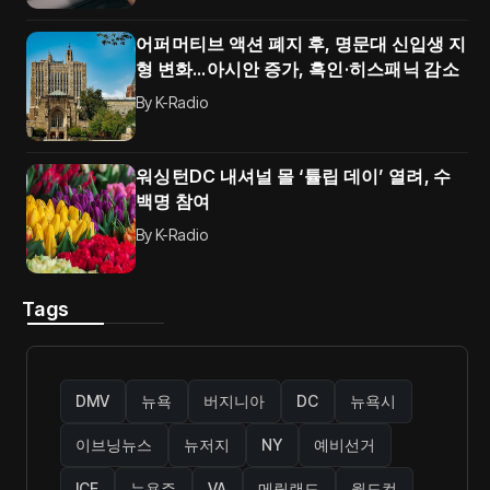
어퍼머티브 액션 폐지 후, 명문대 신입생 지
형 변화…아시안 증가, 흑인·히스패닉 감소
By
K-Radio
워싱턴DC 내셔널 몰 ‘튤립 데이’ 열려, 수
백명 참여
By
K-Radio
Tags
DMV
뉴욕
버지니아
DC
뉴욕시
이브닝뉴스
뉴저지
NY
예비선거
ICE
뉴욕주
VA
메릴랜드
월드컵