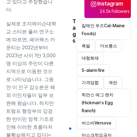
고 있다고 주장했습니
Instagram
다.
24.5k Followers
T
실제로 조지메이슨대학
칼메인 푸즈Cal-Maine
a
교 스티븐 풀러 연구소
g
Foods)
에 따르면, 페어팩스 카
s
폭발
더브롱스
운티는 2022년부터
2023년 사이 1만 3,000
대형화재
명 이상의 주민이 다른
5-alarm fire
지역으로 이동한 것으
로 나타났습니다. 그동
가격담합
계란
안 이 인구 감소분은 해
외 이민자들이 일부 보
힉먼스 에그 랜치
완해 왔습니다. 하지만
(Hickman's Egg
트럼프 행정부의 강경
Ranch)
한 반이민 정책 기조로
버소바Versova
인해 이러한 흐름마저
불확실해지고 있다는
마스크착요금자