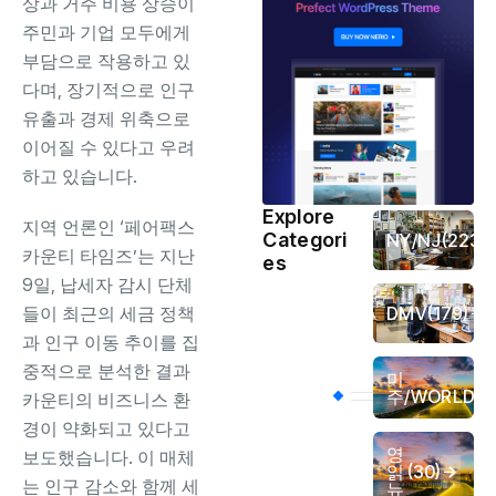
상과 거주 비용 상승이
주민과 기업 모두에게
부담으로 작용하고 있
다며, 장기적으로 인구
유출과 경제 위축으로
이어질 수 있다고 우려
하고 있습니다.
Explore
지역 언론인 ‘페어팩스
Categori
NY/NJ
(223)
카운티 타임즈’는 지난
es
9일, 납세자 감시 단체
들이 최근의 세금 정책
DMV
(179)
과 인구 이동 추이를 집
중적으로 분석한 결과
미
(4
주/WORLD
카운티의 비즈니스 환
경이 약화되고 있다고
영
보도했습니다. 이 매체
읽
(30)
는 인구 감소와 함께 세
뉴