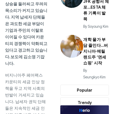
JFK 공항서 체
상승을 둘러싸고 우려의
포…ESTA 체
목소리가 커지고 있습니
류 기록이 발
다. 지역 납세자 단체들
목
은 과도한 세금 부담이
By
Soyoung Kim
기업과 주민의 이탈로
이어질 수 있다며 카운
개학 물가 부
티의 경쟁력이 약화되고
담 줄인다…버
있다고 경고하고 있습니
지니아·메릴
다.보도에 김소영 기잡
랜드주 ‘면세
쇼핑’ 시작
니다.
By
버지니아주 페어팩스
Seungkyo Kim
카운티의 세금 인상 정
책을 두고 지역 사회의
Popular
반발이 거세지고 있습
니다. 납세자 권익 단체
Trendy
들은 지속적인 세금 인