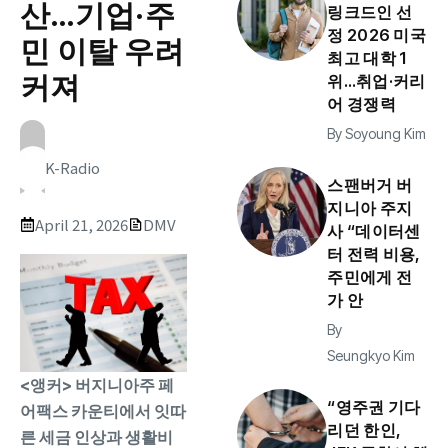
산…기업·주
링크드인 선
정 2026 미국
민 이탈 우려
최고 대학 1
커져
위…취업·커리
어 경쟁력
By
Soyoung Kim
K-Radio
스팬버거 버
지니아 주지
April 21, 2026
DMV
사 “데이터센
터 전력 비용,
주민에게 전
가 안
By
Seungkyo Kim
<앵커> 버지니아주 페
“영주권 기다
어팩스 카운티에서 잇따
리던 한인,
른 세금 인상과 생활비