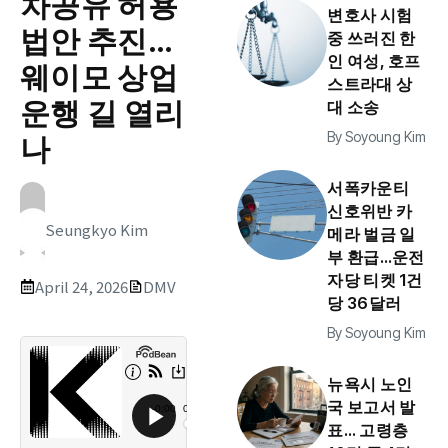
차공유 허용
변호사 시험
법안 추진…
중 쓰러진 한
인 여성, 호프
웨이모 상업
스트라대 상
운행 길 열리
대 소송
By
Soyoung Kim
나
서폭카운티
신호위반 카
Seungkyo Kim
메라 벌금 일
부 환급…운전
자당 티켓 1건
April 24, 2026
DMV
당 36달러
By
Soyoung Kim
뉴욕시 노인
국 보고서 발
표… 고령층