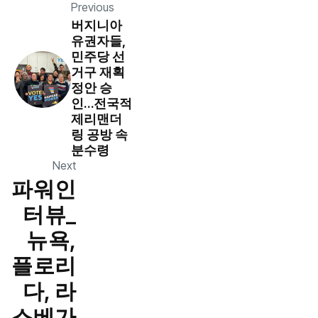
Previous
버지니아
유권자들,
민주당 선
거구 재획
정안 승
인…전국적
제리맨더
링 공방 속
분수령
Next
파워인
터뷰_
뉴욕,
플로리
다, 라
스베가