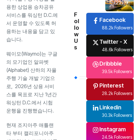
선
(22)
거
용한 상업용 승차공유
F
서비스를 워싱턴 D.C.에
Facebook
ol
서 운영할 수 있도록 허
lo
88.2k Followers
용하는 내용을 담고 있
w
습니다.
U
Twitter - X
s
48.6k Followers
웨이모(Waymo)는 구글
의 모기업인 알파벳
Dribbble
(Alphabet) 산하의 자율
39.5k Followers
주행 기술 개발 기업으
Pinterest
로, 2026년 상용 서비
28.2k Followers
스를 목표로 지난 1년간
워싱턴 D.C.에서 시험
Linkedin
운행을 진행했습니다.
30.3k Followers
현재 조지아주 애틀랜
Instagram
타 부터 캘리포니아주
24.5k Followers