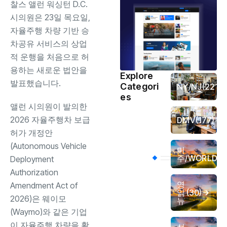
찰스 앨런 워싱턴 D.C.
시의원은 23일 목요일,
자율주행 차량 기반 승
차공유 서비스의 상업
적 운행을 처음으로 허
용하는 새로운 법안을
Explore
발표했습니다.
Categori
NY/NJ
(221)
es
앨런 시의원이 발의한
2026 자율주행차 보급
DMV
(177)
허가 개정안
(Autonomous Vehicle
미
(4
주/WORLD
Deployment
Authorization
영
Amendment Act of
읽
(30)
2026)은 웨이모
뉴
(Waymo)와 같은 기업
이 자율주행 차량을 활