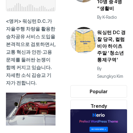
10명 중 4명
“생활비
By
K-Radio
<앵커> 워싱턴 D.C.가
자율주행 차량을 활용한
워싱턴 DC 경
승차공유 서비스 도입을
찰 당국, 컬럼
본격적으로 검토하면서,
비아 하이츠
교통 혁신과 안전·고용
주말 ‘청소년
문제를 둘러싼 논쟁이
통제구역’
함께 커지고 있습니다.
By
자세한 소식 김승교 기
Seungkyo Kim
자가 전합니다.
Popular
Trendy