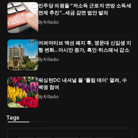
민주당 의원들 “저소득 근로자 연방 소득세
면제 추진”…세금 감면 법안 발의
By
K-Radio
어퍼머티브 액션 폐지 후, 명문대 신입생 지
형 변화…아시안 증가, 흑인·히스패닉 감소
By
K-Radio
워싱턴DC 내셔널 몰 ‘튤립 데이’ 열려, 수
백명 참여
By
K-Radio
Tags