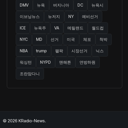
DMV
뉴욕
버지니아
DC
뉴욕시
이브닝뉴스
뉴저지
NY
예비선거
ICE
뉴욕주
VA
메릴랜드
월드컵
NYC
MD
선거
미국
체포
척박
NBA
trump
팰팍
시장선거
닉스
워싱턴
NYPD
맨해튼
연방하원
조란맘다니
© 2026 KRadio-News.