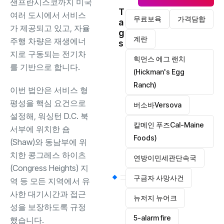
샌프란시스코까지 미국
T
여러 도시에서 서비스
무료보육
가격담합
a
가 제공되고 있고, 자율
g
계란
주행 차량은 재생에너
s
지로 구동되는 전기차
힉먼스 에그 랜치
를 기반으로 합니다.
(Hickman's Egg
Ranch)
이번 법안은 서비스 형
평성을 핵심 요건으로
버소바Versova
설정해, 워싱턴 D.C. 북
칼메인 푸즈Cal-Maine
서부에 위치한 숌
Foods)
(Shaw)와 동남부에 위
치한 콩그레스 하이츠
연방이민세관단속국
(Congress Heights) 지
구금자 사망사건
역 등 모든 지역에서 유
사한 대기시간과 접근
뉴저지 뉴어크
성을 보장하도록 규정
5-alarm fire
했습니다.