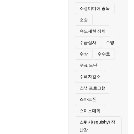
소셜미디어 중독
소송
속도제한 장치
수급심사
수명
수상
수수료
수표 도난
수혜자감소
스냅 프로그램
스마트폰
스미스대학
스퀴시(squishy) 장
난감