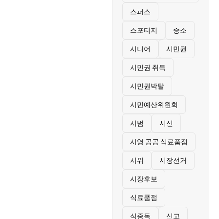
스퍼스
스포티지
승소
시니어
시민권
시민권 취득
시민권박탈
시민예산위원회
시범
시신
시영 공공 식료품점
시위
시장선거
시장후보
식료품점
식중독
신고