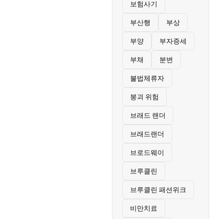
보험사기
부산행
부상
부양
부자증세
부채
분변
불법체류자
붕괴 위험
브래드 랜더
브래드랜더
브로드웨이
브루클린
브루클린 패션위크
비만치료