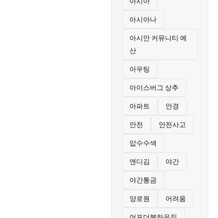
아시아
아시아나
아시안 커뮤니티 예
산
아우팅
아이스버그 상추
아파트
안경
안전
안전사고
압수수색
앤디김
야간
야간통금
양로원
어려움
어포더블하우징