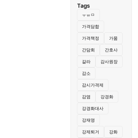
Tags
ㅜㅠㅁ
가격담합
가격책정
가뭄
간담회
간호사
갈라
감사원장
감소
감시가격제
감염
강경화
강경화대사
강재영
강제퇴거
강화