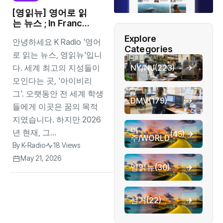
[영읽뉴] 영어로 읽
는 뉴스 ; In France,
American
Explore
안녕하세요 K Radio '영어
Universities Lose
Categories
Their Allure in the
로 읽는 뉴스, 영읽뉴'입니
Trump Era
다. 세계 최고의 지성들이
NY/NJ
(223)
모인다는 곳, '아이비리
그'. 오랫동안 전 세계 학생
DMV
(179)
들에게 이곳은 꿈의 목적
지였습니다. 하지만 2026
미
년 현재, 그...
(45)
주/WORLD
By
K-Radio
18 Views
May 21, 2026
영읽뉴
(30)
선거
(22)