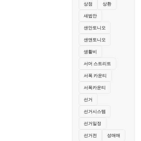
상점
상환
새법안
샌안토니오
샌앤토니오
생활비
서머 스트리트
서폭 카운티
서폭카운티
선거
선거시스템
선거일정
선거전
성매매