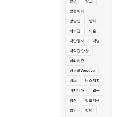
발견
발표
방문비자
방송인
방화
배수관
배출
백만장자
백범
백악관 만찬
버라이즌
버소바Versova
버스
버스계획
버지니아
벌금
범죄
법률지원
법안
법원