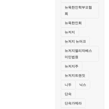
뉴욕한인학부모협
회
뉴욕한인회
뉴저지
뉴저지 뉴어크
뉴저지엘리자베스
이민법원
뉴저지주
뉴저지트랜짓
니두
닉스
단속
단속가메라