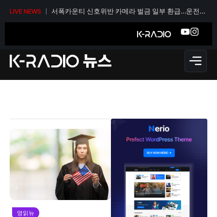
서폭카운티 신호위반 카메라 벌금 일부 환급…운전자
LIVE NEWS
당 티켓 1건당 36달러
영읽뉴