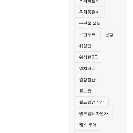
우체국절도
우체통털이
우편물 절도
우편투표
운행
워싱턴
워싱턴DC
워치파티
원정출산
월드컵
월드컵경기장
월드컵테마열차
웨스 무어