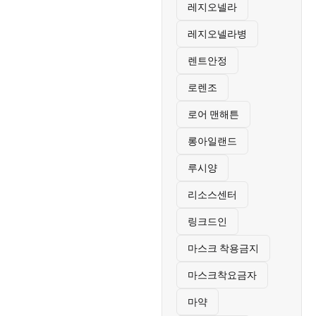
레지오넬라
레지오넬라병
렌트안정
로렌조
로어 맨해튼
롱아일랜드
루시양
리소스센터
링크드인
마스크 착용금지
마스크착요금자
마약