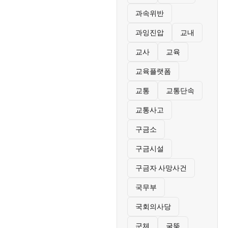
과속위반
과잉진압
교내
교사
교육
교육플랫폼
교통
교통단속
교통사고
구금소
구금시설
구금자 사망사건
국무부
국회의사당
군체
굴뚝