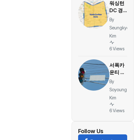
워싱턴
DC 경찰
당국, 컬
By
럼비아
Seungkyo
하이츠
Kim
주말 ‘청
소년 통
6 Views
제구역’
지정…야
서폭카
간 대규
운티 신
모 모임
호위반
By
제한
카메라
Soyoung
벌금 일
Kim
부 환
급…운
6 Views
전자당
티켓 1
건당
Follow Us
36달러