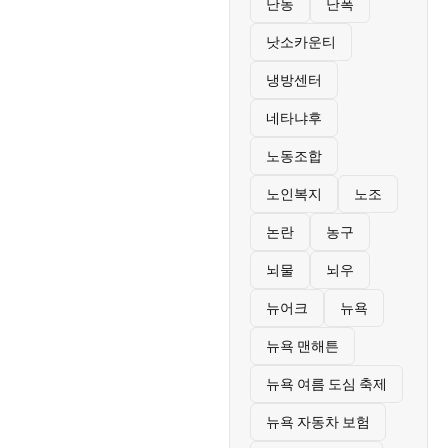
난동
난폭
낫소카운티
냉방센터
네타냐후
노동조합
노인복지
노조
논란
농구
뇌물
뇌우
뉴어크
뉴욕
뉴욕 맨해튼
뉴욕 여름 도심 축제
뉴욕 자동차 보험