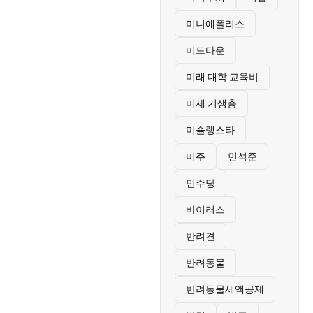
미니애폴리스
미드타운
미래 대학 교육비
미세 기생충
미슐랭스타
미주
민석준
민주당
바이러스
반려견
반려동물
반려동물세액공제