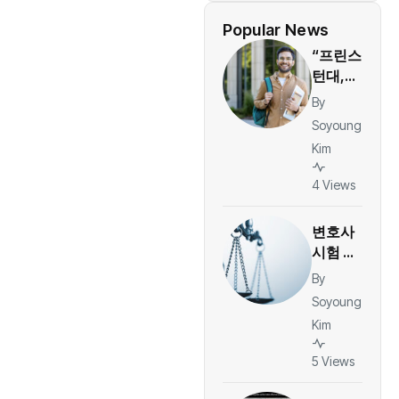
Popular News
“프린스
턴대,
링크드
By
인 선정
Soyoung
2026
Kim
미국 최
고 대학
4 Views
1위…취
업·커리
변호사
어 경쟁
시험 중
력 평
쓰러진
By
가”
한인 여
Soyoung
성, 호
Kim
프스트
라대 상
5 Views
대 소송