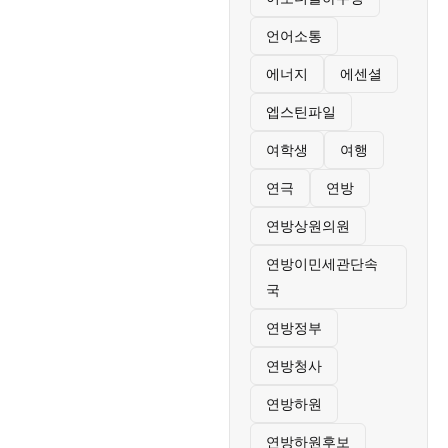
언어소통
에너지
에센셜
엡스틴파일
여학생
여행
연극
연방
연방상원의원
연방이민세관단속
국
연방정부
연방청사
연방하원
연방하원후보