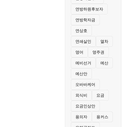
연방하원후보자
연방학자금
연상호
연쇄살인
열차
영어
영주권
예비선거
예산
예산안
오바바케어
외식비
요금
요금인상안
용의자
용커스