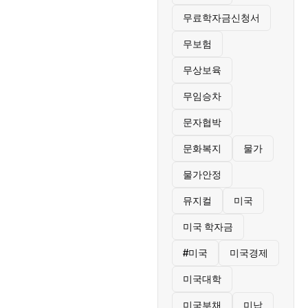
무료학자금신청서
무보험
무상보육
무임승차
문자협박
문화복지
물가
물가안정
뮤지컬
미국
미국 학자금
#미국
미국경제
미국대학
미국부채
미납