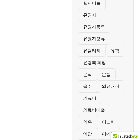
웹사이트
유권자
유권자등록
유권자오류
유틸리티
유학
윤경복 회장
은퇴
은행
음주
의료대란
의료비
의료비대출
의혹
이노비
이란
이메일