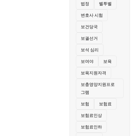
법정
벨투벨
변호사 시험
보건당국
보궐선거
보석 심리
보여야
보육
보육지원자격
보충영양지원프로
그램
보험
보험료
보험료인상
보험료인하