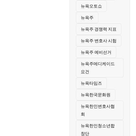
뉴욕오토쇼
뉴욕주
뉴욕주 경쟁력 지표
뉴욕주 변호사 시험
뉴욕주 예비선거
뉴욕주메디케이드
요건
뉴욕타임즈
뉴욕한국문화원
뉴욕한인변호사협
회
뉴욕한인청소년합
창단