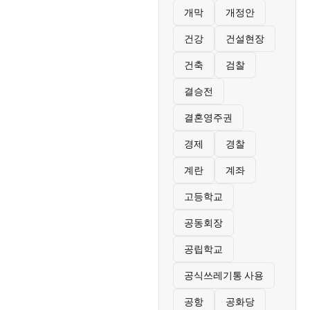
개막
개정안
건강
건설현장
건축
검찰
결승전
결혼영주권
경제
경찰
계란
계좌
고등학교
공동회장
공립학교
공식쓰레기통 사용
공항
공화당