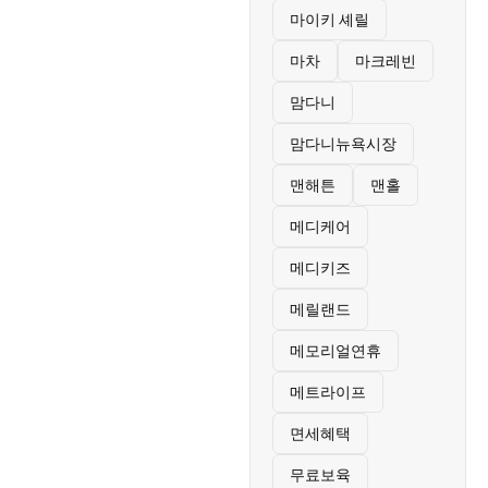
마이키 셰릴
마차
마크레빈
맘다니
맘다니뉴욕시장
맨해튼
맨홀
메디케어
메디키즈
메릴랜드
메모리얼연휴
메트라이프
면세혜택
무료보육