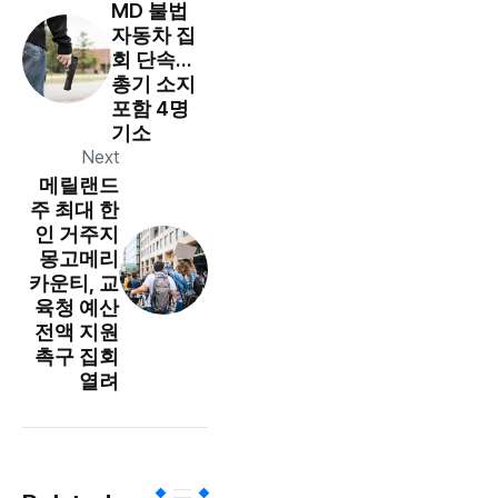
MD 불법
자동차 집
회 단속…
총기 소지
포함 4명
기소
Next
메릴랜드
주 최대 한
인 거주지
몽고메리
카운티, 교
육청 예산
전액 지원
촉구 집회
열려