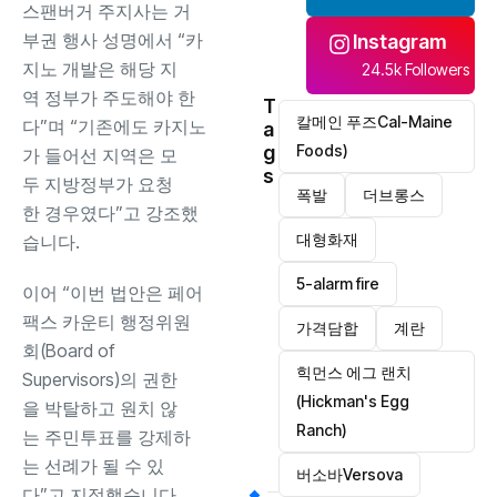
스팬버거 주지사는 거
부권 행사 성명에서 “카
Instagram
지노 개발은 해당 지
24.5k Followers
역 정부가 주도해야 한
T
칼메인 푸즈Cal-Maine
다”며 “기존에도 카지노
a
g
Foods)
가 들어선 지역은 모
s
두 지방정부가 요청
폭발
더브롱스
한 경우였다”고 강조했
대형화재
습니다.
5-alarm fire
이어 “이번 법안은 페어
팩스 카운티 행정위원
가격담합
계란
회(Board of
힉먼스 에그 랜치
Supervisors)의 권한
(Hickman's Egg
을 박탈하고 원치 않
Ranch)
는 주민투표를 강제하
는 선례가 될 수 있
버소바Versova
다”고 지적했습니다.