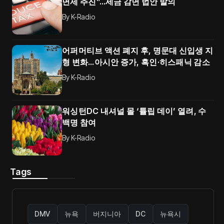
면제 추진”…세금 감면 법안 발의
By
K-Radio
어퍼머티브 액션 폐지 후, 명문대 신입생 지
형 변화…아시안 증가, 흑인·히스패닉 감소
By
K-Radio
워싱턴DC 내셔널 몰 ‘튤립 데이’ 열려, 수
백명 참여
By
K-Radio
Tags
DMV
뉴욕
버지니아
DC
뉴욕시