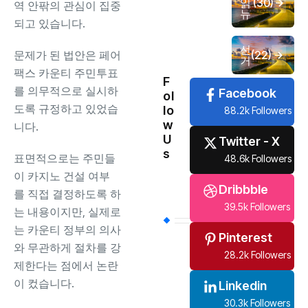
읽
(30)
역 안팎의 관심이 집중
뉴
되고 있습니다.
선
문제가 된 법안은 페어
(22)
거
팩스 카운티 주민투표
F
를 의무적으로 실시하
Facebook
ol
도록 규정하고 있었습
lo
88.2k Followers
w
니다.
U
Twitter - X
s
표면적으로는 주민들
48.6k Followers
이 카지노 건설 여부
Dribbble
를 직접 결정하도록 하
39.5k Followers
는 내용이지만, 실제로
는 카운티 정부의 의사
Pinterest
와 무관하게 절차를 강
28.2k Followers
제한다는 점에서 논란
이 컸습니다.
Linkedin
30.3k Followers