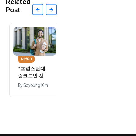
Related
Post
NY/NJ
“프린스턴대,
링크드인 선정
2026 미국 최
By
Soyoung Kim
고 대학 1위…취
업·커리어 경쟁
력 평가”