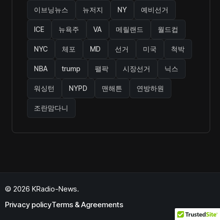
이브닝뉴스
뉴저지
NY
예비선거
ICE
뉴욕주
VA
메릴랜드
월드컵
NYC
체포
MD
선거
미국
척박
NBA
trump
팰팍
시장선거
닉스
워싱턴
NYPD
맨해튼
연방하원
조란맘다니
© 2026 KRadio-News.
Privacy policy
Terms & Agreements