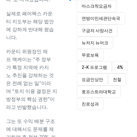
마스크착요금자
실제로 페어팩스 카운
연방이민세관단속국
티 지도부는 해당 법안
에 강하게 반대해 왔습
구금자 사망사건
니다.
뉴저지 뉴어크
카운티 위원장인 제
무료보육
프 맥케이는 “주 정부
가 특정 지역에 카지
2-K 프로그램
4%
노 추진을 강제하는 것
요금인상안
전철
은 전례 없는 일”이라
며 “토지 이용 결정은 지
호프스트라대학교
방정부의 핵심 권한”이
진로성과
라고 반발했습니다.
그는 또 수익 배분 구조
에 대해서도 문제를 제