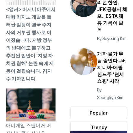
리던 한인,
<앵커> 버지니아주에서
JFK 공항서 체
포…ESTA 체
대형 카지노 개발을 둘
류 기록이 발
러싼 갈등이 결국 주지
목
사의 거부권 행사로 이
By
Soyoung Kim
어졌습니다. 지방 정부
의 반대에도 불구하고
개학 물가 부
추진된 법안이 ‘지방 자
담 줄인다…버
치권 침해’ 논란 속에 제
지니아·메릴
동이 걸렸습니다. 김지
랜드주 ‘면세
수 기자입니다.
쇼핑’ 시작
By
Seungkyo Kim
Popular
애비게일 스팬버거 버
Trendy