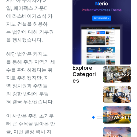
지니아 주지사가 9
일, 페어팩스 카운티
에 라스베이거스식 카
지노 건설을 허용하
는 법안에 대해 거부권
을 행사했습니다.
해당 법안은 카지노
를 통해 주와 지역의 세
Explore
수를 확대하겠다는 취
Categori
NY/NJ
(223)
지로 추진됐지만, 지
es
역 정치권과 주민들
의 강한 반대에 부딪
DMV
(179)
혀 결국 무산됐습니다.
미
(4
이 사안은 추진 초기부
주/WORLD
터 큰 주목을 받아온 만
큼, 이번 결정 역시 지
영