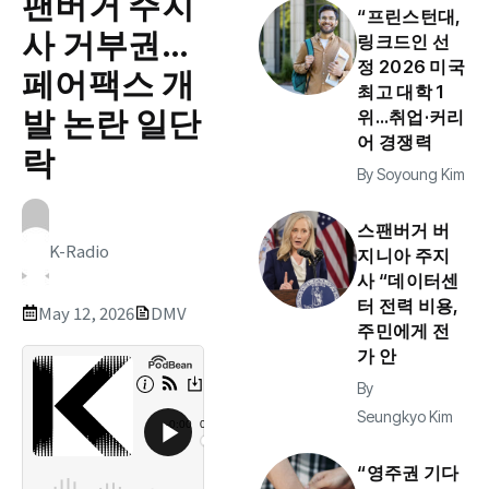
팬버거 주지
“프린스턴대,
사 거부권…
링크드인 선
정 2026 미국
페어팩스 개
최고 대학 1
발 논란 일단
위…취업·커리
어 경쟁력
락
By
Soyoung Kim
스팬버거 버
K-Radio
지니아 주지
사 “데이터센
터 전력 비용,
May 12, 2026
DMV
주민에게 전
가 안
By
Seungkyo Kim
“영주권 기다