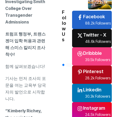
선
Investigating Smith
(22)
거
College Over
F
Transgender
Facebook
ol
Admissions
lo
88.2k Followers
w
U
트럼프 행정부
, 트랜스
Twitter - X
s
젠더 입학 허용과 관련
48.6k Followers
해 스미스 칼리지 조사
Dribbble
착수!
39.5k Followers
함께 살펴보겠습니다!
Pinterest
28.2k Followers
기사는 먼저 조사의 포
문을 여는 교육부 당국
Linkedin
자의 발언으로 시작합
30.3k Followers
니다.
Instagram
“Kimberly Richey,
24.5k Followers