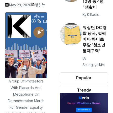
10명 중 4명
May 29, 2026
영읽뉴
“생활비
By
K-Radio
워싱턴 DC 경
찰 당국, 컬럼
비아 하이츠
주말 ‘청소년
통제구역’
By
Seungkyo Kim
Popular
Group Of Protestors
With Placards And
Trendy
Megaphone On
Demonstration March
For Gender Equality