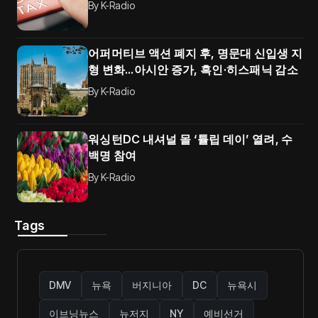
By
K-Radio
어퍼머티브 액션 폐지 후, 명문대 신입생 지
형 변화…아시안 증가, 흑인·히스패닉 감소
By
K-Radio
워싱턴DC 내셔널 몰 ‘튤립 데이’ 열려, 수
백명 참여
By
K-Radio
Tags
DMV
뉴욕
버지니아
DC
뉴욕시
이브닝뉴스
뉴저지
NY
예비선거