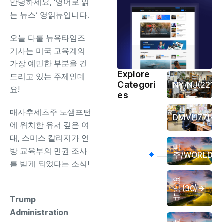
안녕하세요, ‘영어로 읽
는 뉴스’ 영읽뉴입니다.
오늘 다룰 뉴욕타임즈
기사는 미국 교육계의
가장 예민한 부분을 건
Explore
드리고 있는 주제인데
Categori
NY/NJ
(221)
요!
es
매사추세츠주 노샘프턴
DMV
(177)
에 위치한 유서 깊은 여
대, 스미스 칼리지가 연
미
(4
방 교육부의 민권 조사
주/WORLD
를 받게 되었다는 소식!
영
읽
(30)
뉴
Trump
Administration