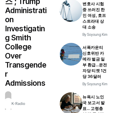
스 ; Trump
변호사 시험
Administrati
중 쓰러진 한
인 여성, 호프
on
스트라대 상
Investigatin
대 소송
By
Soyoung Kim
g Smith
College
서폭카운티
신호위반 카
Over
메라 벌금 일
Transgende
부 환급…운전
자당 티켓 1건
r
당 36달러
Admissions
By
Soyoung Kim
뉴욕시 노인
국 보고서 발
K-Radio
표… 고령층