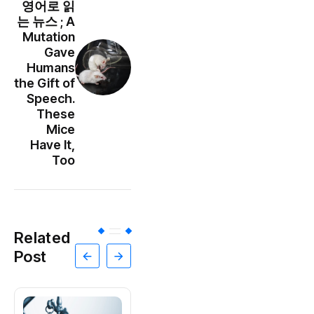
영어로 읽
는 뉴스 ; A
Mutation
Gave
Humans
the Gift of
Speech.
These
Mice
Have It,
Too
Related
Post