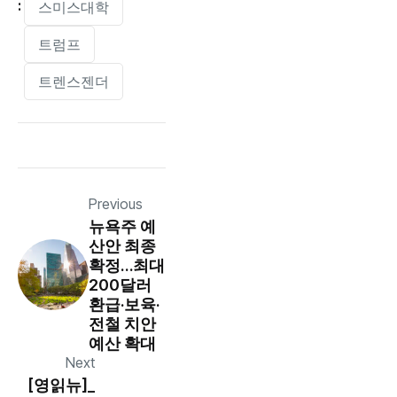
:
스미스대학
트럼프
트렌스젠더
Previous
뉴욕주 예
산안 최종
확정…최대
200달러
환급·보육·
전철 치안
예산 확대
Next
[영읽뉴]_