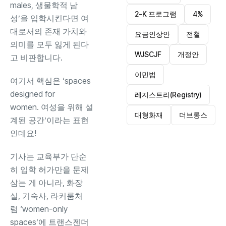
males, 생물학적 남
2-K 프로그램
4%
성’을 입학시킨다면 여
대로서의 존재 가치와
요금인상안
전철
의미를 모두 잃게 된다
WJSCJF
개정안
고 비판합니다.
이민법
여기서 핵심은 ‘spaces
designed for
레지스트리(Registry)
women. 여성을 위해 설
대형화재
더브롱스
계된 공간’이라는 표현
인데요!
기사는 교육부가 단순
히 입학 허가만을 문제
삼는 게 아니라, 화장
실, 기숙사, 라커룸처
럼 ‘women-only
spaces’에 트랜스젠더