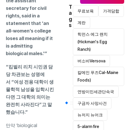
the assistant
T
secretary for civil
무료보육
가격담합
a
rights, said in a
g
계란
statement that ‘an
s
all-women’s college
힉먼스 에그 랜치
loses all meaning if it
(Hickman's Egg
is admitting
Ranch)
biological males.'”
버소바Versova
“킴벌리 리치 시민권 담
칼메인 푸즈Cal-Maine
당 차관보는 성명에
Foods)
서 “여성 전용 대학이 생
물학적 남성을 입학시킨
연방이민세관단속국
다면 그 대학의 의미는
구금자 사망사건
완전히 사라진다”고 말
했습니다.”
뉴저지 뉴어크
만약 ‘biological
5-alarm fire