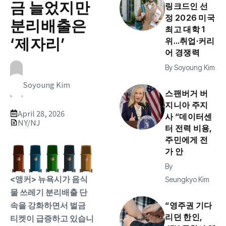
금 늘었지만
링크드인 선
정 2026 미국
분리배출은
최고 대학 1
‘제자리’
위…취업·커리
어 경쟁력
By
Soyoung Kim
Soyoung Kim
스팬버거 버
지니아 주지
April 28, 2026
사 “데이터센
NY/NJ
터 전력 비용,
주민에게 전
가 안
By
<앵커> 뉴욕시가 음식
Seungkyo Kim
물 쓰레기 분리배출 단
“영주권 기다
속을 강화하면서 벌금
리던 한인,
티켓이 급증하고 있습니