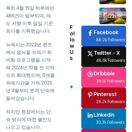
특히 4월 15일 하루에만
선
486건이 발부되며, 제
(22)
거
도 시행 이후 일일 기준
F
최다를 기록했습니다.
Facebook
ol
lo
88.2k Followers
뉴욕시는 2022년 퀸즈
w
U
에서 음식물 쓰레기 퇴
Twitter - X
s
비화 프로그램을 시작
48.6k Followers
해 2024년 10월 전 지역
Dribbble
으로 확대했으며, 6개월
39.5k Followers
유예기간을 거쳐 2025
년 4월부터 본격 단속에
Pinterest
들어갔습니다.
28.2k Followers
하지만 현장에서는 단
Linkedin
속 방식에 대한 불만도
30.3k Followers
나오고 있습니다.