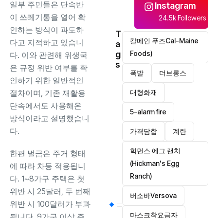
일부 주민들은 단속반
Instagram
이 쓰레기통을 열어 확
24.5k Followers
인하는 방식이 과도하
T
칼메인 푸즈Cal-Maine
다고 지적하고 있습니
a
g
Foods)
다. 이와 관련해 위생국
s
은 규정 위반 여부를 확
폭발
더브롱스
인하기 위한 일반적인
절차이며, 기존 재활용
대형화재
단속에서도 사용해온
5-alarm fire
방식이라고 설명했습니
다.
가격담합
계란
힉먼스 에그 랜치
한편 벌금은 주거 형태
(Hickman's Egg
에 따라 차등 적용됩니
Ranch)
다. 1~8가구 주택은 첫
위반 시 25달러, 두 번째
버소바Versova
위반 시 100달러가 부과
마스크착요금자
됩니다. 9가구 이상 주