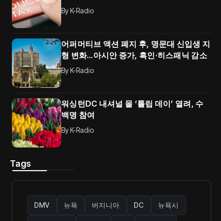
By
K-Radio
어퍼머티브 액션 폐지 후, 명문대 신입생 지
형 변화…아시안 증가, 흑인·히스패닉 감소
By
K-Radio
워싱턴DC 내셔널 몰 ‘튤립 데이’ 열려, 수
백명 참여
By
K-Radio
Tags
DMV
뉴욕
버지니아
DC
뉴욕시