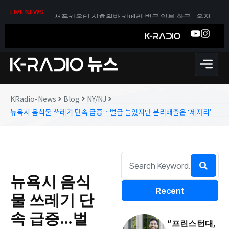
서폭카운티 신호위반 카메라 벌금 일부 환급…운전자
LIVE NEWS
당 티켓 1건당 36달러
KRadio-News
Blog
NY/NJ
뉴욕시 음식물 쓰레기 단속 급증…벌금 늘었지만 분리배출은 ‘제자리’
뉴욕시 음식
Recent
물 쓰레기 단
속 급증…벌
“프린스턴대,