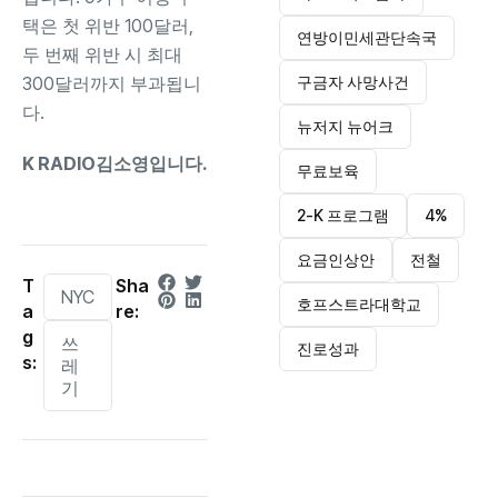
택은 첫 위반 100달러,
연방이민세관단속국
두 번째 위반 시 최대
300달러까지 부과됩니
구금자 사망사건
다.
뉴저지 뉴어크
K RADIO김소영입니다.
무료보육
2-K 프로그램
4%
요금인상안
전철
T
Sha
NYC
호프스트라대학교
a
re:
g
쓰
진로성과
s:
레
기