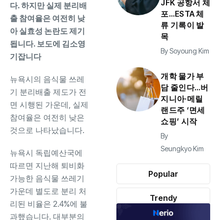
JFK 공항서 체
다. 하지만 실제 분리배
포…ESTA 체
출 참여율은 여전히 낮
류 기록이 발
아 실효성 논란도 제기
목
됩니다. 보도에 김소영
By
Soyoung Kim
기잡니다
개학 물가 부
뉴욕시의 음식물 쓰레
담 줄인다…버
기 분리배출 제도가 전
지니아·메릴
면 시행된 가운데, 실제
랜드주 ‘면세
참여율은 여전히 낮은
쇼핑’ 시작
것으로 나타났습니다.
By
Seungkyo Kim
뉴욕시 독립예산국에
따르면 지난해 퇴비화
Popular
가능한 음식물 쓰레기
가운데 별도로 분리 처
Trendy
리된 비율은 2.4%에 불
과했습니다. 대부분의