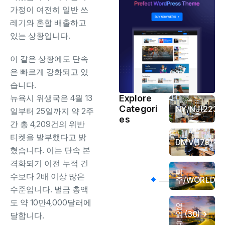
가정이 여전히 일반 쓰
레기와 혼합 배출하고
있는 상황입니다.
이 같은 상황에도 단속
은 빠르게 강화되고 있
습니다.
뉴욕시 위생국은 4월 13
Explore
Categori
NY/NJ
(223)
일부터 25일까지 약 2주
es
간 총 4,209건의 위반
티켓을 발부했다고 밝
DMV
(179)
혔습니다. 이는 단속 본
격화되기 이전 누적 건
미
(4
수보다 2배 이상 많은
주/WORLD
수준입니다. 벌금 총액
도 약 10만4,000달러에
영
읽
(30)
달합니다.
뉴