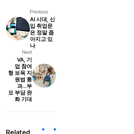
Previous
AI 시대, 신
입 취업문
은 정말 좁
아지고 있
나
Next
VA, 기
업 참여
형 보육 지
원법 통
과…부
모 부담 완
화 기대
Related