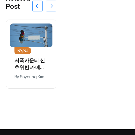
Post
NY/NJ
서폭카운티 신
호위반 카메라
벌금 일부 환
By
Soyoung Kim
급…운전자당
티켓 1건당 36
달러